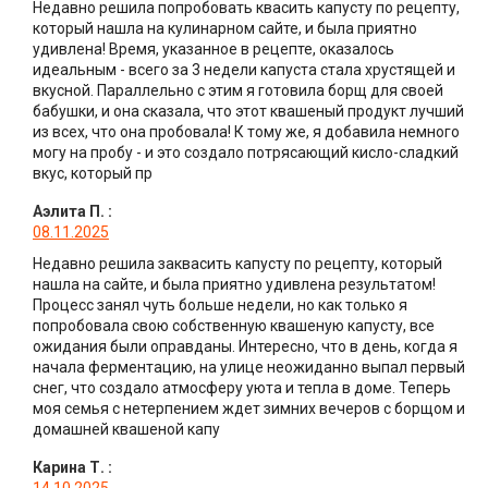
Недавно решила попробовать квасить капусту по рецепту,
который нашла на кулинарном сайте, и была приятно
удивлена! Время, указанное в рецепте, оказалось
идеальным - всего за 3 недели капуста стала хрустящей и
вкусной. Параллельно с этим я готовила борщ для своей
бабушки, и она сказала, что этот квашеный продукт лучший
из всех, что она пробовала! К тому же, я добавила немного
могу на пробу - и это создало потрясающий кисло-сладкий
вкус, который пр
Аэлита П.
:
08.11.2025
Недавно решила заквасить капусту по рецепту, который
нашла на сайте, и была приятно удивлена результатом!
Процесс занял чуть больше недели, но как только я
попробовала свою собственную квашеную капусту, все
ожидания были оправданы. Интересно, что в день, когда я
начала ферментацию, на улице неожиданно выпал первый
снег, что создало атмосферу уюта и тепла в доме. Теперь
моя семья с нетерпением ждет зимних вечеров с борщом и
домашней квашеной капу
Карина Т.
: