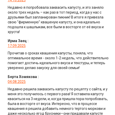
14.10.2025
Недавно я попробовала заквасить капусту, и это заняло
около трех недель – как раз в тот период, когда у нас с
друзьями был запланирован пикник! В итоге я привезла
свою "фирменную" квашеную капусту, и она идеально
подошла к шашлыкам, все были в восторге от её вкуса и
хруста!
Ирма Заец
:
17.09.2025
Прочитав о сроках квашения капусты, поняла, что
оптимальное время - около 1-2 недель, что действительно
помогает достичь идеального вкуса и текстуры, и теперь
уверенно делаю закуску для своей семьи!
Берта Хомякова
:
04.08.2025
Недавно решила заквасить капусту по рецепту с сайта, и у
меня это получилось с первого раза! Я оставила капусту
кваситься на 3 недели, и, когда пришла пора попробовать,
была в восторге от вкуса. Интересно, что в процессе
квашения я решила добавить немного тертого моркови и
даже несколько ягод брусники—они придавали капусте