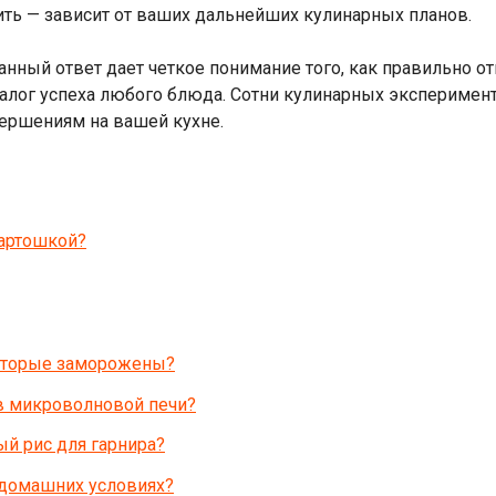
рить — зависит от ваших дальнейших кулинарных планов.
 данный ответ дает четкое понимание того, как правильно
залог успеха любого блюда. Сотни кулинарных эксперимент
ершениям на вашей кухне.
картошкой?
которые заморожены?
в микроволновой печи?
й рис для гарнира?
 домашних условиях?