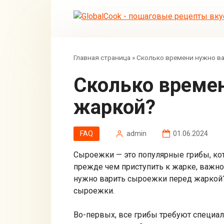
Перейти
к
контенту
Главная страница
»
Сколько времени нужно в
Сколько времени нужно варить сыроежки перед
жаркой?
FAQ
admin
01.06.2024
Сыроежки — это популярные грибы, ко
прежде чем приступить к жарке, важно
нужно варить сыроежки перед жаркой?»
сыроежки.
Во-первых, все грибы требуют специал