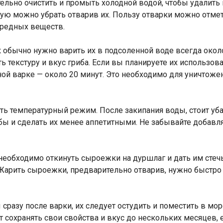
льно очистить и промыть холодной водой, чтобы удалить в
ю можно убрать отварив их. Пользу отварки можно отмети
вредных веществ.
 обычно нужно варить их в подсоленной воде всегда около
ь текстуру и вкус гриба. Если вы планируете их использов
ой варке — около 20 минут. Это необходимо для уничто
ь температурный режим. После закипания воды, стоит убав
ы и сделать их менее аппетитными. Не забывайте добавля
необходимо откинуть сыроежки на дуршлаг и дать им стеч
Жарить сыроежки, предварительно отварив, нужно быстро 
сразу после варки, их следует остудить и поместить в моро
сохранять свои свойства и вкус до нескольких месяцев, 