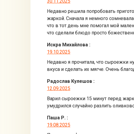
30.11.2025
Недавно решила попробовать пригото
жаркой. Сначала я немного сомневала
что в тот день мне помогал мой мале
что сделали блюдо просто божестве
Искра Михайлова
:
19.10.2025
Недавно я прочитала, что сыроежки н
вкуса и сделать их мягче. Очень бла
Радослав Кулешов
:
12.09.2025
Варил сыроежки 15 минут перед жарко
умудрился случайно разлить оливков
Паша Р.
:
19.08.2025