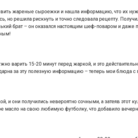
вить жареные сыроежки и нашла информацию, что их нужн
сь, но решила рискнуть и точно следовала рецепту. Получ
нький брат – он оказался настоящим шеф-поваром и даже 
нным!
ужно варить 15-20 минут перед жаркой, и это действитель
годарна за эту полезную информацию – теперь мои блюда с 
й, и они получились невероятно сочными, а затеяв этот к
ое масло на свою любимую футболку, что добавило вечер