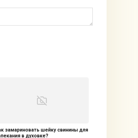
ак замариновать шейку свинины для
апекания в духовке?