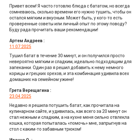
Привет всем! Я часто готовлю блюда с бататом, но всегда
сомневаюсь, сколько времени его нужно тушить, чтобы он
остался мягким и вкусным. Может быть, у кого-то есть
проверенные советы или личный опыт по этому поводу?
Буду рада прочитать ваши рекомендации!
Артем Андреев
:
11.07.2025
Тушил батат в течение 30 минут, и он получился просто
невероятно мягким и сладким, идеально подходящим для
запеканки. Один раз я решил добавить к нему немного
корицы и грецких орехов, и эта комбинация удивила всех
домашних на семейном ужине!
Грета Верещагина
:
23.04.2025
Недавно я решила потушить батат, как прочитала на
кулинарном сайте, и удивилась, как всего за 20 минут он
стал нежным и сладким, а на кухне меня сильно отвлекла
кошка, которая попыталась «помочь» мне, запрыгнув на
стол с каким-то забавным трюком!
Иванна О.
: