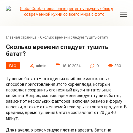
Перейти
к
контенту
Главная страница
»
Сколько времени следует тушить батат?
Сколько времени следует тушить
батат?
FAQ
admin
18.10.2024
0
330
Тушение батата – это один из наиболее изысканных
способов приготовления этого корнеплода, который
позволяет сохранить его нежный вкус и питательные
свойства. Вопрос, сколько времени следует тушить батат,
зависит от нескольких факторов, включая размер и форму
нарезки, а также от желаемой текстуры готового продукта. В
среднем, время тушения батата составляет от 20 до 40
минут.
Для начала, я рекомендую плотно нарезать батат на