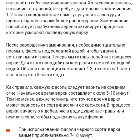
включает в себя замачивание фасоли. Хотя свежая фасоль,
в отличие от сушеной, не требует длительного замачивания,
1-2 часа в холодной воде помогут улучшить текстуру и
сделать процесс варки более равномерным. Замачивание
способствует разбуханию зерен и активирует процессы,
которые ускоряют последующую варку.
После завершения замачивания, необходимо тщательно
промыть фасоль под холодной водой, чтобы удалить
остатки пыли и грязи. Теперь мы готовы перейти к процессу
варки. Для этого понадобится кастрюля с свежей холодной
водой. Обычно пропорция составляет 1:3, то есть на 1 часть
фасоли нужно 3 части воды.
Как правило, свежую фасоль следует варить на среднем
огне. Начальное время варки составляет около 5-10 минут.
Тем не менее, важно помнить, что точное время варки
может зависеть от сорта фасоли и её свежести. В процессе
варки, зачастую я добавляю в воду душистые травы или
немного соли, чтобы подчеркнуть вкус фасоли.
При использовании фасоли черного сорта: варка
займет приблизительно 7-10 минут.