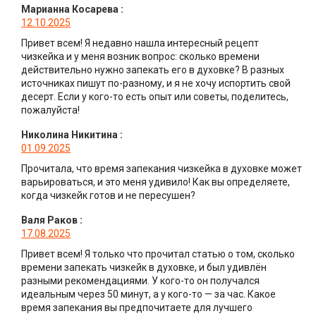
Марианна Косарева
:
12.10.2025
Привет всем! Я недавно нашла интересный рецепт
чизкейка и у меня возник вопрос: сколько времени
действительно нужно запекать его в духовке? В разных
источниках пишут по-разному, и я не хочу испортить свой
десерт. Если у кого-то есть опыт или советы, поделитесь,
пожалуйста!
Николина Никитина
:
01.09.2025
Прочитала, что время запекания чизкейка в духовке может
варьироваться, и это меня удивило! Как вы определяете,
когда чизкейк готов и не пересушен?
Валя Раков
:
17.08.2025
Привет всем! Я только что прочитал статью о том, сколько
времени запекать чизкейк в духовке, и был удивлён
разными рекомендациями. У кого-то он получался
идеальным через 50 минут, а у кого-то — за час. Какое
время запекания вы предпочитаете для лучшего