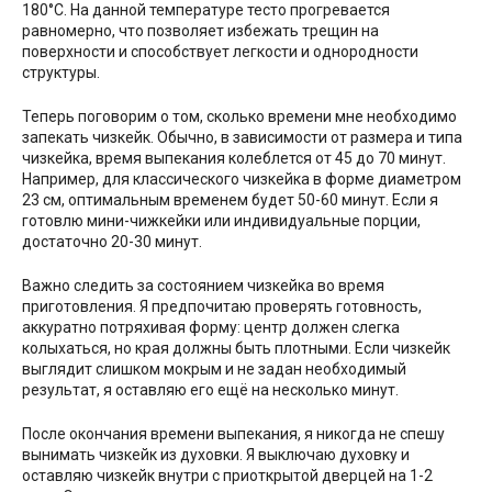
180°С. На данной температуре тесто прогревается
равномерно, что позволяет избежать трещин на
поверхности и способствует легкости и однородности
структуры.
Теперь поговорим о том, сколько времени мне необходимо
запекать чизкейк. Обычно, в зависимости от размера и типа
чизкейка, время выпекания колеблется от 45 до 70 минут.
Например, для классического чизкейка в форме диаметром
23 см, оптимальным временем будет 50-60 минут. Если я
готовлю мини-чижкейки или индивидуальные порции,
достаточно 20-30 минут.
Важно следить за состоянием чизкейка во время
приготовления. Я предпочитаю проверять готовность,
аккуратно потряхивая форму: центр должен слегка
колыхаться, но края должны быть плотными. Если чизкейк
выглядит слишком мокрым и не задан необходимый
результат, я оставляю его ещё на несколько минут.
После окончания времени выпекания, я никогда не спешу
вынимать чизкейк из духовки. Я выключаю духовку и
оставляю чизкейк внутри с приоткрытой дверцей на 1-2