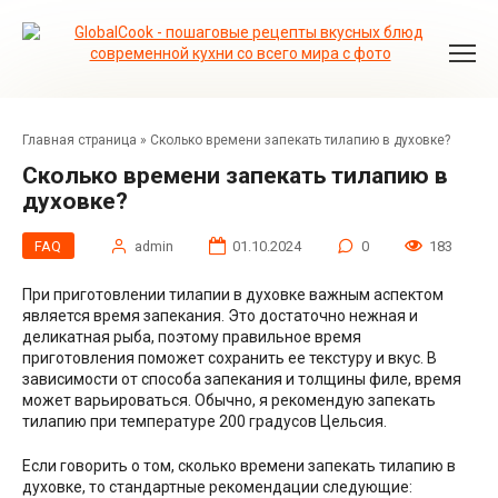
Перейти
к
контенту
Главная страница
»
Сколько времени запекать тилапию в духовке?
Сколько времени запекать тилапию в
духовке?
FAQ
admin
01.10.2024
0
183
При приготовлении тилапии в духовке важным аспектом
является время запекания. Это достаточно нежная и
деликатная рыба, поэтому правильное время
приготовления поможет сохранить ее текстуру и вкус. В
зависимости от способа запекания и толщины филе, время
может варьироваться. Обычно, я рекомендую запекать
тилапию при температуре 200 градусов Цельсия.
Если говорить о том, сколько времени запекать тилапию в
духовке, то стандартные рекомендации следующие: