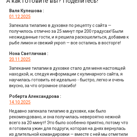
А как готовите вы? Поделитесь!
Валя Кулешова
:
01.12.2025
Запекала тилапию в духовке по рецепту с сайта —
получилось отлично за 25 минут при 200 градусах! Были
неожиданные гости, и я решила раскошелиться, добавив к
рыбе лимон и свежий укроп — все остались в восторге!
Нона Светличная
:
20.11.2025
Запекание тилапии в духовке стало для меня настоящей
находкой, и, следуя информации с кулинарного сайта, я
научилась готовить её идеально - быстро, легко и очень
вкусно, за что огромное спасибо!
Роберта Александрова
:
14.10.2025
Недавно запекала тилапию в духовке, как было
рекомендовано, и она получилась невероятно нежной
всего за 20 минут! Это было особенно приятно, потому что
я готовила ужин для подруги, которая на днях вернулась
из длительной командировки — вместе с ней мы отметили