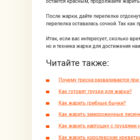
остается красным, продолжайте жарить
После жарки, дайте перепелке отдохну
перепелка оставалась сочной. Так как 
Итак, если вас интересует, сколько вр
но и техника жарки для достижения наи
Читайте также:
Почему треска разваливается при
Как готовят грузди для жарки?
Как жарить грибные бычки?
Как жарить замороженные лисичк
Как жарить картошку с груздями 
Как жарить королевские креветк