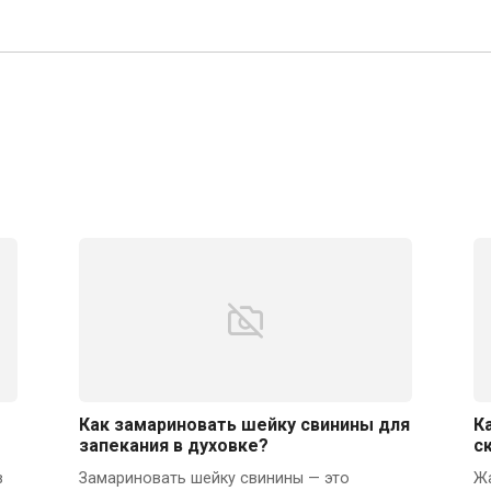
Как замариновать шейку свинины для
К
запекания в духовке?
с
в
Замариновать шейку свинины — это
Жа