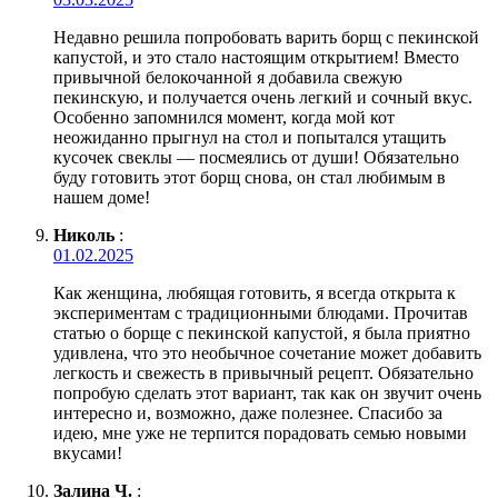
Недавно решила попробовать варить борщ с пекинской
капустой, и это стало настоящим открытием! Вместо
привычной белокочанной я добавила свежую
пекинскую, и получается очень легкий и сочный вкус.
Особенно запомнился момент, когда мой кот
неожиданно прыгнул на стол и попытался утащить
кусочек свеклы — посмеялись от души! Обязательно
буду готовить этот борщ снова, он стал любимым в
нашем доме!
Николь
:
01.02.2025
Как женщина, любящая готовить, я всегда открыта к
экспериментам с традиционными блюдами. Прочитав
статью о борще с пекинской капустой, я была приятно
удивлена, что это необычное сочетание может добавить
легкость и свежесть в привычный рецепт. Обязательно
попробую сделать этот вариант, так как он звучит очень
интересно и, возможно, даже полезнее. Спасибо за
идею, мне уже не терпится порадовать семью новыми
вкусами!
Залина Ч.
: