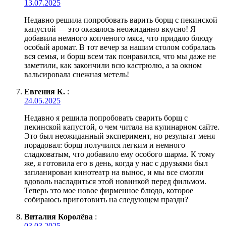
13.07.2025
Недавно решила попробовать варить борщ с пекинской
капустой — это оказалось неожиданно вкусно! Я
добавила немного копченого мяса, что придало блюду
особый аромат. В тот вечер за нашим столом собралась
вся семья, и борщ всем так понравился, что мы даже не
заметили, как закончили всю кастрюлю, а за окном
вальсировала снежная метель!
Евгения К.
:
24.05.2025
Недавно я решила попробовать сварить борщ с
пекинской капустой, о чем читала на кулинарном сайте.
Это был неожиданный эксперимент, но результат меня
порадовал: борщ получился легким и немного
сладковатым, что добавило ему особого шарма. К тому
же, я готовила его в день, когда у нас с друзьями был
запланирован кинотеатр на вынос, и мы все смогли
вдоволь насладиться этой новинкой перед фильмом.
Теперь это мое новое фирменное блюдо, которое
собираюсь приготовить на следующем праздн?
Виталия Королёва
:
03.03.2025