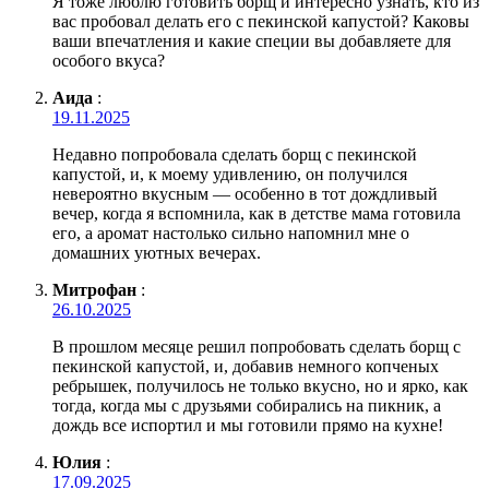
Я тоже люблю готовить борщ и интересно узнать, кто из
вас пробовал делать его с пекинской капустой? Каковы
ваши впечатления и какие специи вы добавляете для
особого вкуса?
Аида
:
19.11.2025
Недавно попробовала сделать борщ с пекинской
капустой, и, к моему удивлению, он получился
невероятно вкусным — особенно в тот дождливый
вечер, когда я вспомнила, как в детстве мама готовила
его, а аромат настолько сильно напомнил мне о
домашних уютных вечерах.
Митрофан
:
26.10.2025
В прошлом месяце решил попробовать сделать борщ с
пекинской капустой, и, добавив немного копченых
ребрышек, получилось не только вкусно, но и ярко, как
тогда, когда мы с друзьями собирались на пикник, а
дождь все испортил и мы готовили прямо на кухне!
Юлия
:
17.09.2025