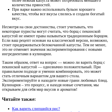
более нежная капуста может потребовать меньшего
количества пряностей.
При варке важно использовать бульон хорошего
качества, чтобы все вкусы слились и создали богатый
вкус.
Несмотря на свои достоинства, стоит учитывать, что
некоторые пуристы могут считать, что борщ с пекинской
капустой не имеют права называться традиционным борщом.
Если ваш рецепт основан на классической версии, возможно,
стоит придерживаться белокочанной капусты. Тем не менее,
это не отменяет значения экспериментирования с новыми
ингредиентами в кулинарии.
Таким образом, ответ на вопрос — можно ли варить борщ с
пекинской капустой — однозначно положительный. При
правильном подходе и умении комбинировать, это может
стать отличным вариантом для вашего стола.
Экспериментируйте и находите новые грани любимых блюд.
Кулинария – это процесс, и находя новые сочетания, мы
открываем для себя мир вкусов и ароматов!
Читайте также:
Как варить слипшийся рис?