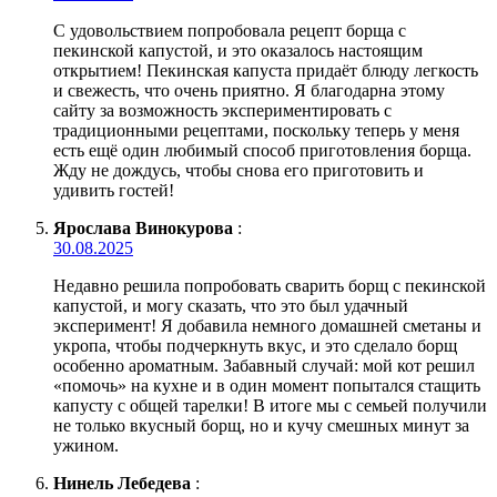
С удовольствием попробовала рецепт борща с
пекинской капустой, и это оказалось настоящим
открытием! Пекинская капуста придаёт блюду легкость
и свежесть, что очень приятно. Я благодарна этому
сайту за возможность экспериментировать с
традиционными рецептами, поскольку теперь у меня
есть ещё один любимый способ приготовления борща.
Жду не дождусь, чтобы снова его приготовить и
удивить гостей!
Ярослава Винокурова
:
30.08.2025
Недавно решила попробовать сварить борщ с пекинской
капустой, и могу сказать, что это был удачный
эксперимент! Я добавила немного домашней сметаны и
укропа, чтобы подчеркнуть вкус, и это сделало борщ
особенно ароматным. Забавный случай: мой кот решил
«помочь» на кухне и в один момент попытался стащить
капусту с общей тарелки! В итоге мы с семьей получили
не только вкусный борщ, но и кучу смешных минут за
ужином.
Нинель Лебедева
: