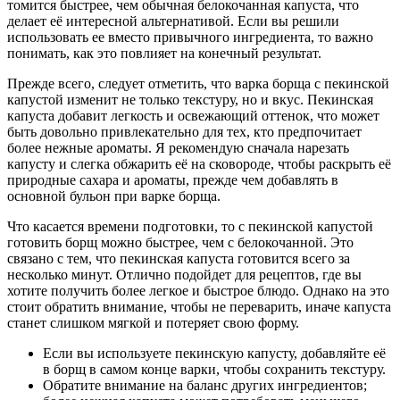
томится быстрее, чем обычная белокочанная капуста, что
делает её интересной альтернативой. Если вы решили
использовать ее вместо привычного ингредиента, то важно
понимать, как это повлияет на конечный результат.
Прежде всего, следует отметить, что варка борща с пекинской
капустой изменит не только текстуру, но и вкус. Пекинская
капуста добавит легкость и освежающий оттенок, что может
быть довольно привлекательно для тех, кто предпочитает
более нежные ароматы. Я рекомендую сначала нарезать
капусту и слегка обжарить её на сковороде, чтобы раскрыть её
природные сахара и ароматы, прежде чем добавлять в
основной бульон при варке борща.
Что касается времени подготовки, то с пекинской капустой
готовить борщ можно быстрее, чем с белокочанной. Это
связано с тем, что пекинская капуста готовится всего за
несколько минут. Отлично подойдет для рецептов, где вы
хотите получить более легкое и быстрое блюдо. Однако на это
стоит обратить внимание, чтобы не переварить, иначе капуста
станет слишком мягкой и потеряет свою форму.
Если вы используете пекинскую капусту, добавляйте её
в борщ в самом конце варки, чтобы сохранить текстуру.
Обратите внимание на баланс других ингредиентов;