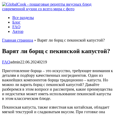
Перейти
к
контенту
Все разделы
Блог
FAQ
Автор
Главная страница
»
Варят ли борщ с пекинской капустой?
Варят ли борщ с пекинской капустой?
FAQ
admin
22.06.2024
0
219
Приготовление борща – это искусство, требующее внимания к
деталям и подбору качественных ингредиентов. Один из
важнейших компонентов борща традиционно – капуста. Но
можно ли варить борщ с пекинской капустой? Давайте
разберемся в этом вопросе и рассмотрим, какие преимущества
и недостатки может иметь использование пекинской капусты
в этом классическом блюде.
Пекинская капуста, также известная как китайская, обладает
мягкой текстурой и сладковатым вкусом. При готовке она