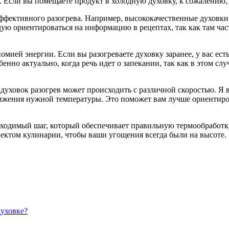
. Если вы помещаете продукт в холодную духовку, к сожалению, 
эффективного разогрева. Например, высококачественные духовк
ую ориентироваться на информацию в рецептах, так как там част
омией энергии. Если вы разогреваете духовку заранее, у вас ест
бенно актуально, когда речь идет о запекании, так как в этом слу
 духовок разогрев может происходить с различной скоростью. Я в
тижения нужной температуры. Это поможет вам лучше ориентиров
бходимый шаг, который обеспечивает правильную термообработку,
пектом кулинарии, чтобы ваши угощения всегда были на высоте.
духовке?