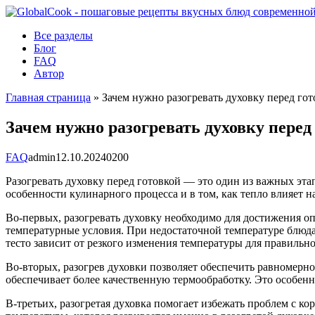
Перейти
к
Все разделы
контенту
Блог
FAQ
Автор
Главная страница
»
Зачем нужно разогревать духовку перед гот
Зачем нужно разогревать духовку перед
FAQ
admin
12.10.2024
0
200
Разогревать духовку перед готовкой — это один из важных эта
особенности кулинарного процесса и в том, как тепло влияет н
Во-первых, разогревать духовку необходимо для достижения оп
температурные условия. При недостаточной температуре блюда 
тесто зависит от резкого изменения температуры для правильно
Во-вторых, разогрев духовки позволяет обеспечить равномерно
обеспечивает более качественную термообработку. Это особенн
В-третьих, разогретая духовка помогает избежать проблем с ко