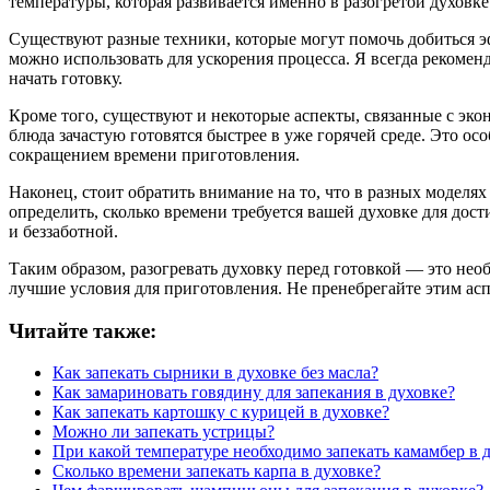
температуры, которая развивается именно в разогретой духовке
Существуют разные техники, которые могут помочь добиться 
можно использовать для ускорения процесса. Я всегда рекоменд
начать готовку.
Кроме того, существуют и некоторые аспекты, связанные с экон
блюда зачастую готовятся быстрее в уже горячей среде. Это осо
сокращением времени приготовления.
Наконец, стоит обратить внимание на то, что в разных моделях
определить, сколько времени требуется вашей духовке для дос
и беззаботной.
Таким образом, разогревать духовку перед готовкой — это нео
лучшие условия для приготовления. Не пренебрегайте этим ас
Читайте также:
Как запекать сырники в духовке без масла?
Как замариновать говядину для запекания в духовке?
Как запекать картошку с курицей в духовке?
Можно ли запекать устрицы?
При какой температуре необходимо запекать камамбер в 
Сколько времени запекать карпа в духовке?