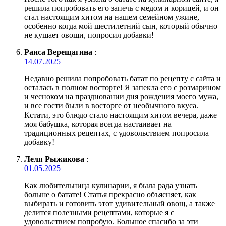
решила попробовать его запечь с медом и корицей, и он
стал настоящим хитом на нашем семейном ужине,
особенно когда мой шестилетний сын, который обычно
не кушает овощи, попросил добавки!
Раиса Верещагина
:
14.07.2025
Недавно решила попробовать батат по рецепту с сайта и
осталась в полном восторге! Я запекла его с розмарином
и чесноком на праздновании дня рождения моего мужа,
и все гости были в восторге от необычного вкуса.
Кстати, это блюдо стало настоящим хитом вечера, даже
моя бабушка, которая всегда настаивает на
традиционных рецептах, с удовольствием попросила
добавку!
Леля Рыжикова
:
01.05.2025
Как любительница кулинарии, я была рада узнать
больше о батате! Статья прекрасно объясняет, как
выбирать и готовить этот удивительный овощ, а также
делится полезными рецептами, которые я с
удовольствием попробую. Большое спасибо за эти