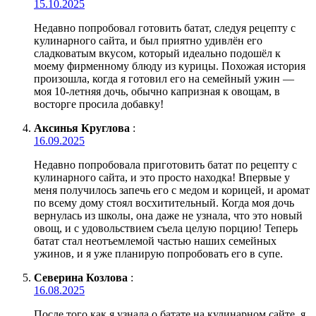
15.10.2025
Недавно попробовал готовить батат, следуя рецепту с
кулинарного сайта, и был приятно удивлён его
сладковатым вкусом, который идеально подошёл к
моему фирменному блюду из курицы. Похожая история
произошла, когда я готовил его на семейный ужин —
моя 10-летняя дочь, обычно капризная к овощам, в
восторге просила добавку!
Аксинья Круглова
:
16.09.2025
Недавно попробовала приготовить батат по рецепту с
кулинарного сайта, и это просто находка! Впервые у
меня получилось запечь его с медом и корицей, и аромат
по всему дому стоял восхитительный. Когда моя дочь
вернулась из школы, она даже не узнала, что это новый
овощ, и с удовольствием съела целую порцию! Теперь
батат стал неотъемлемой частью наших семейных
ужинов, и я уже планирую попробовать его в супе.
Северина Козлова
:
16.08.2025
После того как я узнала о батате на кулинарном сайте, я