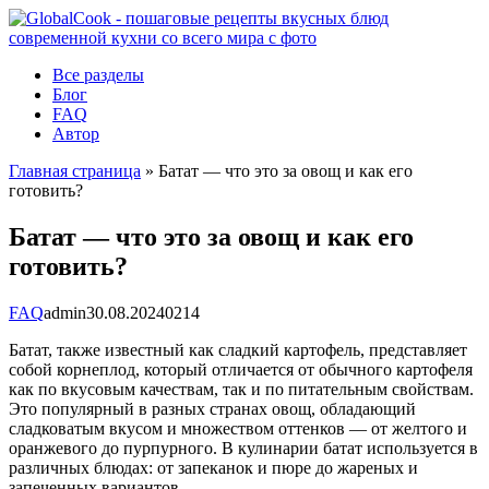
Перейти
к
контенту
Все разделы
Блог
FAQ
Автор
Главная страница
»
Батат — что это за овощ и как его
готовить?
Батат — что это за овощ и как его
готовить?
FAQ
admin
30.08.2024
0
214
Батат, также известный как сладкий картофель, представляет
собой корнеплод, который отличается от обычного картофеля
как по вкусовым качествам, так и по питательным свойствам.
Это популярный в разных странах овощ, обладающий
сладковатым вкусом и множеством оттенков — от желтого и
оранжевого до пурпурного. В кулинарии батат используется в
различных блюдах: от запеканок и пюре до жареных и
запеченных вариантов.