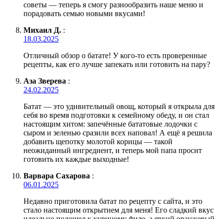
советы — теперь я смогу разнообразить наше меню и
порадовать семью новыми вкусами!
Михаил Д.
:
18.03.2025
Отличный обзор о батате! У кого-то есть проверенные
рецепты, как его лучше запекать или готовить на пару?
Аза Зверева
:
24.02.2025
Батат — это удивительный овощ, который я открыла для
себя во время подготовки к семейному обеду, и он стал
настоящим хитом: запечённые бататовые лодочки с
сыром и зеленью сразили всех наповал! А ещё я решила
добавить щепотку молотой корицы — такой
неожиданный ингредиент, и теперь мой папа просит
готовить их каждые выходные!
Варвара Сахарова
:
06.01.2025
Недавно приготовила батат по рецепту с сайта, и это
стало настоящим открытием для меня! Его сладкий вкус
идеально подошел к куриному филе, а яркий оранжевый