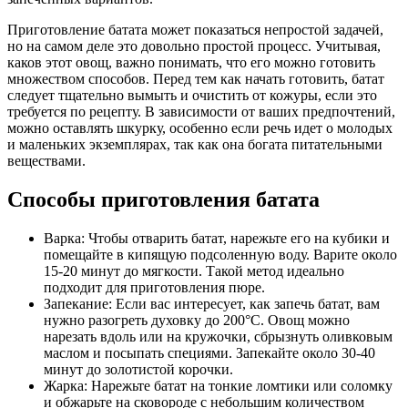
Приготовление батата может показаться непростой задачей,
но на самом деле это довольно простой процесс. Учитывая,
каков этот овощ, важно понимать, что его можно готовить
множеством способов. Перед тем как начать готовить, батат
следует тщательно вымыть и очистить от кожуры, если это
требуется по рецепту. В зависимости от ваших предпочтений,
можно оставлять шкурку, особенно если речь идет о молодых
и маленьких экземплярах, так как она богата питательными
веществами.
Способы приготовления батата
Варка: Чтобы отварить батат, нарежьте его на кубики и
помещайте в кипящую подсоленную воду. Варите около
15-20 минут до мягкости. Такой метод идеально
подходит для приготовления пюре.
Запекание: Если вас интересует, как запечь батат, вам
нужно разогреть духовку до 200°С. Овощ можно
нарезать вдоль или на кружочки, сбрызнуть оливковым
маслом и посыпать специями. Запекайте около 30-40
минут до золотистой корочки.
Жарка: Нарежьте батат на тонкие ломтики или соломку
и обжарьте на сковороде с небольшим количеством