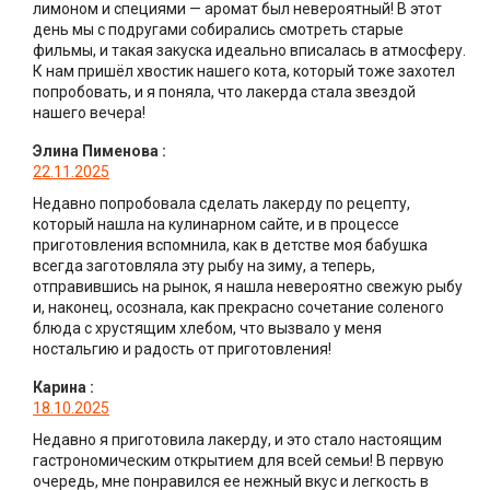
лимоном и специями — аромат был невероятный! В этот
день мы с подругами собирались смотреть старые
фильмы, и такая закуска идеально вписалась в атмосферу.
К нам пришёл хвостик нашего кота, который тоже захотел
попробовать, и я поняла, что лакерда стала звездой
нашего вечера!
Элина Пименова
:
22.11.2025
Недавно попробовала сделать лакерду по рецепту,
который нашла на кулинарном сайте, и в процессе
приготовления вспомнила, как в детстве моя бабушка
всегда заготовляла эту рыбу на зиму, а теперь,
отправившись на рынок, я нашла невероятно свежую рыбу
и, наконец, осознала, как прекрасно сочетание соленого
блюда с хрустящим хлебом, что вызвало у меня
ностальгию и радость от приготовления!
Карина
:
18.10.2025
Недавно я приготовила лакерду, и это стало настоящим
гастрономическим открытием для всей семьи! В первую
очередь, мне понравился ее нежный вкус и легкость в