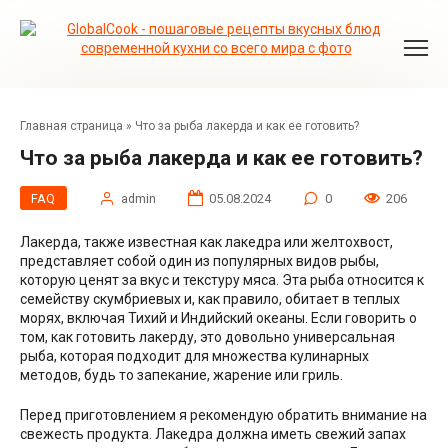
Перейти
к
контенту
Главная страница
»
Что за рыба лакерда и как ее готовить?
Что за рыба лакерда и как ее готовить?
FAQ
admin
05.08.2024
0
206
Лакерда, также известная как лакедра или желтохвост,
представляет собой один из популярных видов рыбы,
которую ценят за вкус и текстуру мяса. Эта рыба относится к
семейству скумбриевых и, как правило, обитает в теплых
морях, включая Тихий и Индийский океаны. Если говорить о
том, как готовить лакерду, это довольно универсальная
рыба, которая подходит для множества кулинарных
методов, будь то запекание, жарение или гриль.
Перед приготовлением я рекомендую обратить внимание на
свежесть продукта. Лакедра должна иметь свежий запах