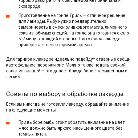
хорошо разогрето, чтобы лакедра не прилипала к
сковороде.
Приготовление на гриле: Гриль — отличное решение
для лакерды. Рыбу нужно предварительно
замариновать в смеси оливкового масла, лимонного
сока и любимых специй. На гриле она готовится около
5-7 минут с каждой стороны. Так готовая лакерда
приобретает неповторимый аромат.
Для гарнира к лакедре идеально подойдут отварные овощи,
картофельное пюре или рис. Можно также подать свежий
салат из овощей — это делает блюдо более насыщенным и
легким.
Советы по выбору и обработке лакерды
Если вы никогда не готовили лакерду, обращайте внимание
на следующие моменты:
При выборе рыбы стоит обратить внимание на цвет:
мясо должно быть яркого, насыщенного цвета без
темных пятен.