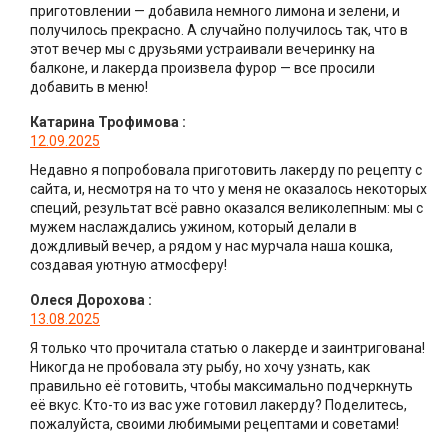
приготовлении — добавила немного лимона и зелени, и
получилось прекрасно. А случайно получилось так, что в
этот вечер мы с друзьями устраивали вечеринку на
балконе, и лакерда произвела фурор — все просили
добавить в меню!
Катарина Трофимова
:
12.09.2025
Недавно я попробовала приготовить лакерду по рецепту с
сайта, и, несмотря на то что у меня не оказалось некоторых
специй, результат всё равно оказался великолепным: мы с
мужем наслаждались ужином, который делали в
дождливый вечер, а рядом у нас мурчала наша кошка,
создавая уютную атмосферу!
Олеся Дорохова
:
13.08.2025
Я только что прочитала статью о лакерде и заинтригована!
Никогда не пробовала эту рыбу, но хочу узнать, как
правильно её готовить, чтобы максимально подчеркнуть
её вкус. Кто-то из вас уже готовил лакерду? Поделитесь,
пожалуйста, своими любимыми рецептами и советами!