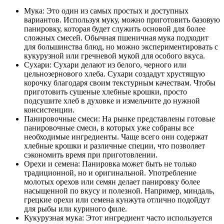
Мука: Это один из самых простых и доступных
вариантов. Используя муку, можно приготовить базовую
панировку, которая будет служить основой для более
сложных смесей. Обычная пшеничная мука подходит
для большинства блюд, но можно экспериментировать с
кукурузной или гречневой мукой для особого вкуса.
Сухари: Сухари делают из белого, черного или
цельнозернового хлеба. Сухари создадут хрустящую
корочку благодаря своим текстурным качествам. Чтобы
приготовить сушеные хлебные крошки, просто
подсушите хлеб в духовке и измельчите до нужной
консистенции.
Панировочные смеси: На рынке представлены готовые
панировочные смеси, в которых уже собраны все
необходимые ингредиенты. Чаще всего они содержат
хлебные крошки и различные специи, что позволяет
сэкономить время при приготовлении.
Орехи и семена: Панировка может быть не только
традиционной, но и оригинальной. Употребление
молотых орехов или семян делает панировку более
насыщенной по вкусу и полезной. Например, миндаль,
грецкие орехи или семена кунжута отлично подойдут
для рыбы или куриного филе.
Кукурузная мука: Этот ингредиент часто используется