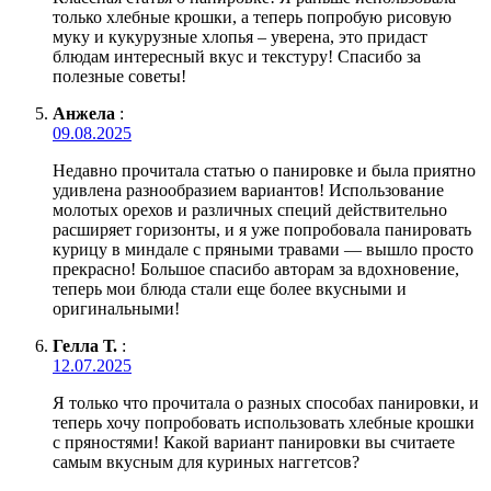
только хлебные крошки, а теперь попробую рисовую
муку и кукурузные хлопья – уверена, это придаст
блюдам интересный вкус и текстуру! Спасибо за
полезные советы!
Анжела
:
09.08.2025
Недавно прочитала статью о панировке и была приятно
удивлена разнообразием вариантов! Использование
молотых орехов и различных специй действительно
расширяет горизонты, и я уже попробовала панировать
курицу в миндале с пряными травами — вышло просто
прекрасно! Большое спасибо авторам за вдохновение,
теперь мои блюда стали еще более вкусными и
оригинальными!
Гелла Т.
:
12.07.2025
Я только что прочитала о разных способах панировки, и
теперь хочу попробовать использовать хлебные крошки
с пряностями! Какой вариант панировки вы считаете
самым вкусным для куриных наггетсов?