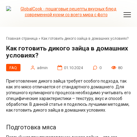
Перейти
к
контенту
Главная страница
»
Как готовить дикого зайца в домашних условиях?
Как готовить дикого зайца в домашних
условиях?
FAQ
admin
01.10.2024
0
80
Приготовление дикого зайца требует особого подхода, так
как это мясо отличается от стандартного домашнего. Для
успешного кулинарного процесса необходимо учитывать его
специфические характеристики – текстуру, вкус и способ
обработки. В данной статье я поделюсь лучшими методами,
как готовить дикого зайца в домашних условиях.
Подготовка мяса