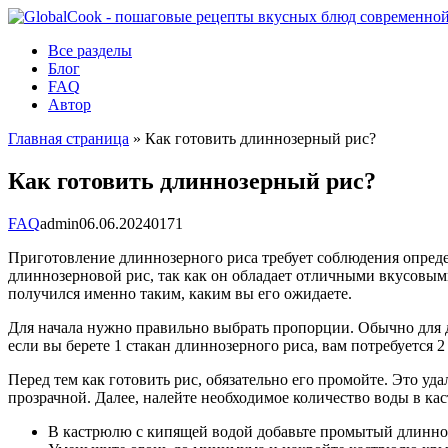
Перейти
к
Все разделы
контенту
Блог
FAQ
Автор
Главная страница
»
Как готовить длиннозерный рис?
Как готовить длиннозерный рис?
FAQ
admin
06.06.2024
0
171
Приготовление длиннозерного риса требует соблюдения опред
длиннозерновой рис, так как он обладает отличными вкусовыми
получился именно таким, каким вы его ожидаете.
Для начала нужно правильно выбрать пропорции. Обычно для дл
если вы берете 1 стакан длиннозерного риса, вам потребуется 
Перед тем как готовить рис, обязательно его промойте. Это у
прозрачной. Далее, налейте необходимое количество воды в ка
В кастрюлю с кипящей водой добавьте промытый длинно