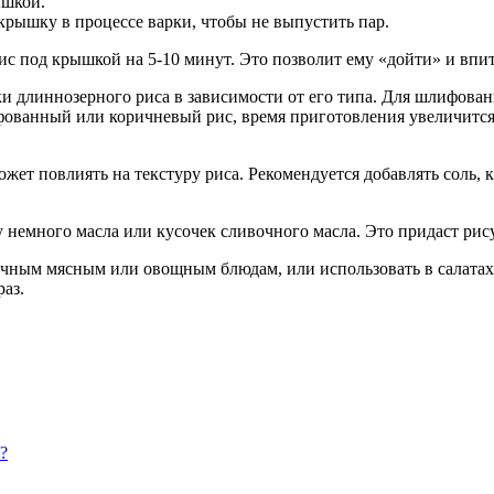
ышкой.
 крышку в процессе варки, чтобы не выпустить пар.
ис под крышкой на 5-10 минут. Это позволит ему «дойти» и впит
рки длиннозерного риса в зависимости от его типа. Для шлифова
ифованный или коричневый рис, время приготовления увеличитс
жет повлиять на текстуру риса. Рекомендуется добавлять соль, 
у немного масла или кусочек сливочного масла. Это придаст ри
чным мясным или овощным блюдам, или использовать в салатах и
аз.
?