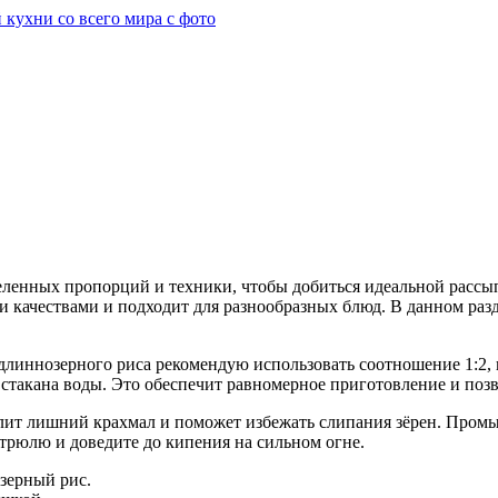
еленных пропорций и техники, чтобы добиться идеальной расс
 качествами и подходит для разнообразных блюд. В данном разд
иннозерного риса рекомендую использовать соотношение 1:2, гд
2 стакана воды. Это обеспечит равномерное приготовление и поз
далит лишний крахмал и поможет избежать слипания зёрен. Промы
стрюлю и доведите до кипения на сильном огне.
зерный рис.