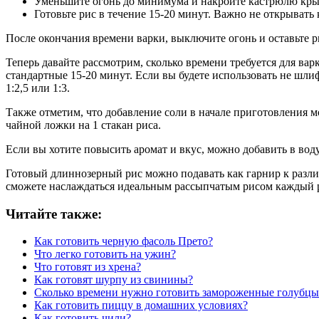
Уменьшите огонь до минимума и накройте кастрюлю кр
Готовьте рис в течение 15-20 минут. Важно не открывать
После окончания времени варки, выключите огонь и оставьте р
Теперь давайте рассмотрим, сколько времени требуется для ва
стандартные 15-20 минут. Если вы будете использовать не шл
1:2,5 или 1:3.
Также отметим, что добавление соли в начале приготовления мо
чайной ложки на 1 стакан риса.
Если вы хотите повысить аромат и вкус, можно добавить в вод
Готовый длиннозерный рис можно подавать как гарнир к разли
сможете наслаждаться идеальным рассыпчатым рисом каждый р
Читайте также:
Как готовить черную фасоль Прето?
Что легко готовить на ужин?
Что готовят из хрена?
Как готовят шурпу из свинины?
Сколько времени нужно готовить замороженные голубцы
Как готовить пиццу в домашних условиях?
Как готовить чили?