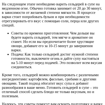
На следующем этапе необходимо варить сельдерей в супе на
медленном огне. Обычно готовка занимает от 20 до 30 минут,
в зависимости от желаемой степени мягкости. В процессе
варки стоит попробовать бульон и при необходимости
отрегулировать его вкус с помощью соли, перца или других
специй.
Советы по времени приготовления: Чем дольше вы
будете варить сельдерей, тем мягче и ароматнее он
станет. Но если вы предпочитаете более хрустящие
овощи, добавьте его за 10-15 минут до завершения
варки.
Подача: Как только сельдерей достиг нужной степени
готовности, выключите огонь и дайте супу настояться
на 5-10 минут перед подачей. Это позволит всем вкусам
соединиться.
Кроме того, сельдерей можно комбинировать с различными
ингредиентами: картофелем, фасолью, грибами и другими
овощами. Такой подход обогатит вкус супа и добавит
разнообразия в ваше меню. Готовить сельдерей в супе – это
отличный способ сделать блюдо не только вкусным, но и
полезным.
Надеюсь, эти советы помогут вам освоить подготовку и варку