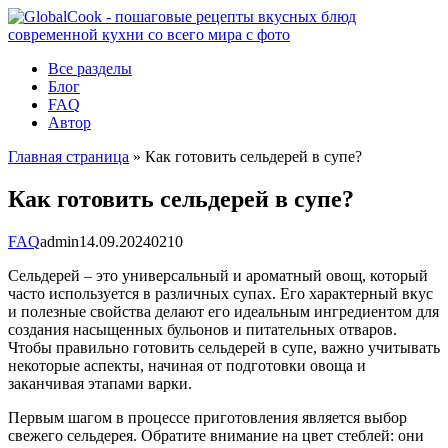
Перейти
к
контенту
Все разделы
Блог
FAQ
Автор
Главная страница
»
Как готовить сельдерей в супе?
Как готовить сельдерей в супе?
FAQ
admin
14.09.2024
0
210
Сельдерей – это универсальный и ароматный овощ, который
часто используется в различных супах. Его характерный вкус
и полезные свойства делают его идеальным ингредиентом для
создания насыщенных бульонов и питательных отваров.
Чтобы правильно готовить сельдерей в супе, важно учитывать
некоторые аспекты, начиная от подготовки овоща и
заканчивая этапами варки.
Первым шагом в процессе приготовления является выбор
свежего сельдерея. Обратите внимание на цвет стеблей: они