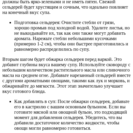
должны быть ярко-зелеными и не иметь пятен. Свежий
сельдерей будет хрустящим и сочным, что идеально повлияет
на конечный вкус супа.
Подготовка сельдерея: Очистите стебли от грязи,
хорошо промыв под холодной водой. Удалите листья, но
не выкидывайте их, так как они также могут добавить
аромата. Нарежьте стебли небольшими кусочками
(примерно 1-2 см), чтобы они быстрее приготовились и
равномерно распределились по супу.
Вторым шагом будет обжарка сельдерея перед варкой. Это
добавит глубины вкуса вашему супу. Используйте сковороду с
небольшим количеством растительного масла или сливочного
масла на среднем огне. Добавьте нарезанный сельдерей вместе
с другими ароматными овощами, такими как лук и морковь, и
обжаривайте до мягкости. Этот этап значительно улучшает
вкус готового блюда.
Как добавлять в суп: После обжарки сельдерея, добавьте
его в кастрюлю с вашим основным бульоном. Если вы
готовите мясной или овощной бульон, это подходящий
момент для добавления сельдерея. Убедитесь, что вы
добавили достаточное количество жидкости, чтобы
овощи могли равномерно готовиться.