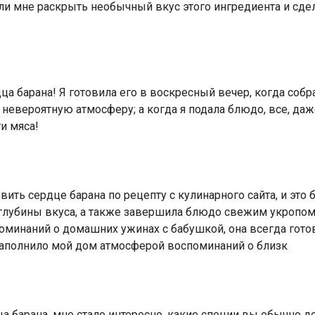
гли мне раскрыть необычный вкус этого ингредиента и сд
ца барана! Я готовила его в воскресный вечер, когда соб
евероятную атмосферу; а когда я подала блюдо, все, даж
и мяса!
ить сердце барана по рецепту с кулинарного сайта, и это
глубины вкуса, а также завершила блюдо свежим укропом 
минаний о домашних ужинах с бабушкой, она всегда готов
 наполнило мой дом атмосферой воспоминаний о близк
а барана, мне стало интересно, какие специи вы обычно до