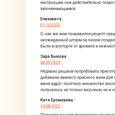
инструкции, они действительно помо
запоминающимся.
Елизавета
:
01.10.2025
О, как же мне понравился рецепт серд
неожиданный шторм за окном создал н
были в восторге от аромата и нежност
Зара Быкова
:
06.09.2025
Недавно решила попробовать приготов
добавила немного красного вина для 
меня вдруг посетило множество воспо
получилось не только вкусным, но и
Катя Еромлаева
:
14.08.2025
Прочитав рецепт приготовления сердц