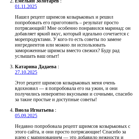
Емельян Золотарёв
:
01.11.2025
Нашел рецепт шримсов козырьковых и решил
попробовать его приготовить – результат просто
потрясающий! Мне особенно понравился маринад: он
добавляет яркий вкус, который идеально сочетается с
морепродуктами. У кого-то есть советы по замене
ингредиентов или можно ли использовать
замороженные шримсы вместо свежих? Буду рад
услышать ваш опыт!
Катарина Дадаева
:
27.10.2025
Этот рецепт шримсов козырьковых меня очень
вдохновил — я попробовала его на ужин, и они
получились невероятно вкусными и сочными, спасибо
за такие простые и доступные советы!
Виола Игнатьева
:
05.09.2025
Недавно попробовала рецепт шримсов козырьковых с
этого сайта, и они просто потрясающие! Спасибо за
идею с маринованием — это добавило нежности и