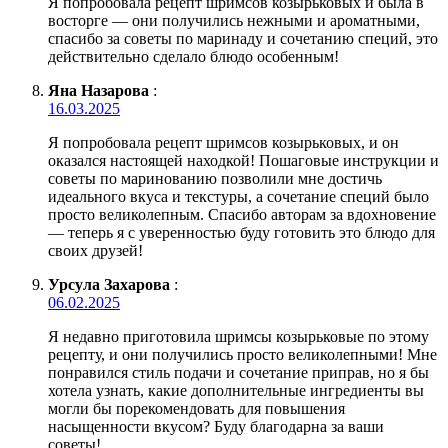
Я попробовала рецепт шримсов козырьковых и была в
восторге — они получились нежными и ароматными,
спасибо за советы по маринаду и сочетанию специй, это
действительно сделало блюдо особенным!
Яна Назарова
:
16.03.2025
Я попробовала рецепт шримсов козырьковых, и он
оказался настоящей находкой! Пошаговые инструкции и
советы по маринованию позволили мне достичь
идеального вкуса и текстуры, а сочетание специй было
просто великолепным. Спасибо авторам за вдохновение
— теперь я с уверенностью буду готовить это блюдо для
своих друзей!
Урсула Захарова
:
06.02.2025
Я недавно приготовила шримсы козырьковые по этому
рецепту, и они получились просто великолепными! Мне
понравился стиль подачи и сочетание приправ, но я бы
хотела узнать, какие дополнительные ингредиенты вы
могли бы порекомендовать для повышения
насыщенности вкусом? Буду благодарна за ваши
советы!