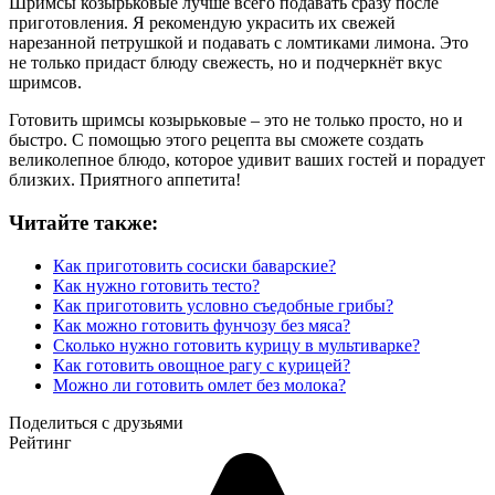
Шримсы козырьковые лучше всего подавать сразу после
приготовления. Я рекомендую украсить их свежей
нарезанной петрушкой и подавать с ломтиками лимона. Это
не только придаст блюду свежесть, но и подчеркнёт вкус
шримсов.
Готовить шримсы козырьковые – это не только просто, но и
быстро. С помощью этого рецепта вы сможете создать
великолепное блюдо, которое удивит ваших гостей и порадует
близких. Приятного аппетита!
Читайте также:
Как приготовить сосиски баварские?
Как нужно готовить тесто?
Как приготовить условно съедобные грибы?
Как можно готовить фунчозу без мяса?
Сколько нужно готовить курицу в мультиварке?
Как готовить овощное рагу с курицей?
Можно ли готовить омлет без молока?
Поделиться с друзьями
Рейтинг