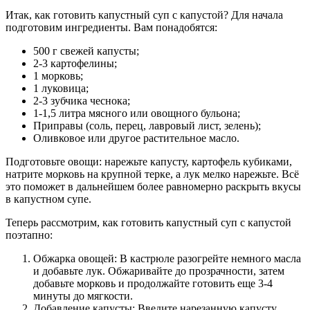
Итак, как готовить капустный суп с капустой? Для начала
подготовим ингредиенты. Вам понадобятся:
500 г свежей капусты;
2-3 картофелины;
1 морковь;
1 луковица;
2-3 зубчика чеснока;
1-1,5 литра мясного или овощного бульона;
Приправы (соль, перец, лавровый лист, зелень);
Оливковое или другое растительное масло.
Подготовьте овощи: нарежьте капусту, картофель кубиками,
натрите морковь на крупной терке, а лук мелко нарежьте. Всё
это поможет в дальнейшем более равномерно раскрыть вкусы
в капустном супе.
Теперь рассмотрим, как готовить капустный суп с капустой
поэтапно:
Обжарка овощей: В кастрюле разогрейте немного масла
и добавьте лук. Обжаривайте до прозрачности, затем
добавьте морковь и продолжайте готовить еще 3-4
минуты до мягкости.
Добавление капусты: Введите нарезанную капусту.