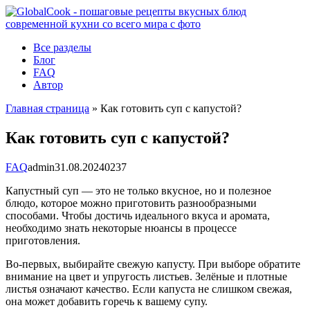
Перейти
к
контенту
Все разделы
Блог
FAQ
Автор
Главная страница
»
Как готовить суп с капустой?
Как готовить суп с капустой?
FAQ
admin
31.08.2024
0
237
Капустный суп — это не только вкусное, но и полезное
блюдо, которое можно приготовить разнообразными
способами. Чтобы достичь идеального вкуса и аромата,
необходимо знать некоторые нюансы в процессе
приготовления.
Во-первых, выбирайте свежую капусту. При выборе обратите
внимание на цвет и упругость листьев. Зелёные и плотные
листья означают качество. Если капуста не слишком свежая,
она может добавить горечь к вашему супу.