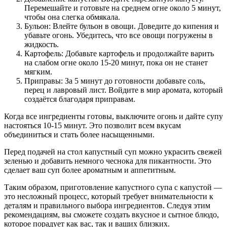
Перемешайте и готовьте на среднем огне около 5 минут,
чтобы она слегка обмякала.
Бульон: Влейте бульон в овощи. Доведите до кипения и
убавьте огонь. Убедитесь, что все овощи погружены в
жидкость.
Картофель: Добавьте картофель и продолжайте варить
на слабом огне около 15-20 минут, пока он не станет
мягким.
Приправы: За 5 минут до готовности добавьте соль,
перец и лавровый лист. Войдите в мир аромата, который
создаётся благодаря приправам.
Когда все ингредиенты готовы, выключите огонь и дайте супу
настояться 10-15 минут. Это позволит всем вкусам
объединиться и стать более насыщенными.
Перед подачей на стол капустный суп можно украсить свежей
зеленью и добавить немного чеснока для пикантности. Это
сделает ваш суп более ароматным и аппетитным.
Таким образом, приготовление капустного супа с капустой —
это несложный процесс, который требует внимательности к
деталям и правильного выбора ингредиентов. Следуя этим
рекомендациям, вы сможете создать вкусное и сытное блюдо,
которое порадует как вас, так и ваших близких.