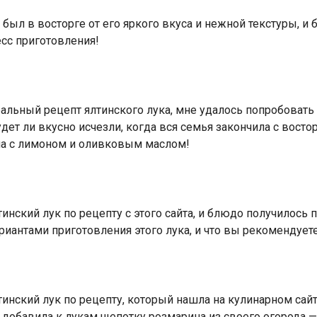
 был в восторге от его яркого вкуса и нежной текстуры, и
сс приготовления!
деальный рецепт ялтинского лука, мне удалось попробовать
дет ли вкусно исчезли, когда вся семья закончила с востор
ла с лимоном и оливковым маслом!
нский лук по рецепту с этого сайта, и блюдо получилось п
иантами приготовления этого лука, и что вы рекомендуете
инский лук по рецепту, который нашла на кулинарном сайте
 добавила к лукам щепотку розмарина из своего огорода — 