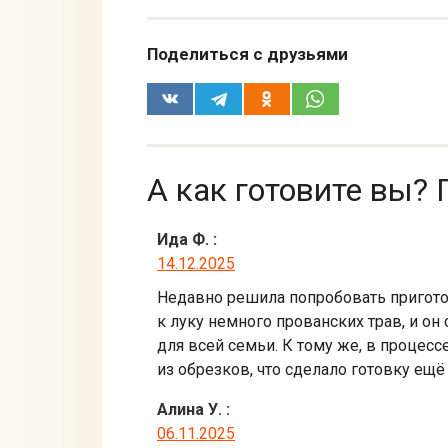
Поделиться с друзьями
А как готовите вы? 
Ида Ф.
:
14.12.2025
Недавно решила попробовать приготов
к луку немного прованских трав, и о
для всей семьи. К тому же, в процес
из обрезков, что сделало готовку ещ
Алина У.
:
06.11.2025