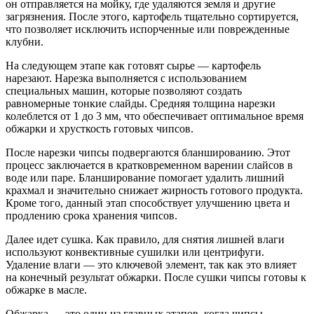
он отправляется на мойку, где удаляются земля и другие
загрязнения. После этого, картофель тщательно сортируется,
что позволяет исключить испорченные или поврежденные
клубни.
На следующем этапе как готовят сырье — картофель
нарезают. Нарезка выполняется с использованием
специальных машин, которые позволяют создать
равномерные тонкие слайды. Средняя толщина нарезки
колеблется от 1 до 3 мм, что обеспечивает оптимальное время
обжарки и хрусткость готовых чипсов.
После нарезки чипсы подвергаются бланшированию. Этот
процесс заключается в кратковременном варении слайсов в
воде или паре. Бланширование помогает удалить лишний
крахмал и значительно снижает жирность готового продукта.
Кроме того, данный этап способствует улучшению цвета и
продлению срока хранения чипсов.
Далее идет сушка. Как правило, для снятия лишней влаги
используют конвективные сушилки или центрифуги.
Удаление влаги — это ключевой элемент, так как это влияет
на конечный результат обжарки. После сушки чипсы готовы к
обжарке в масле.
Обжарка — это один из главных этапов, когда чипсы