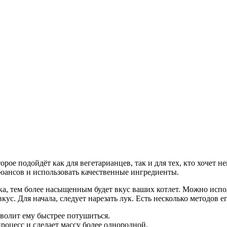
рое подойдёт как для вегетарианцев, так и для тех, кто хочет 
нюансов и использовать качественные ингредиенты.
а, тем более насыщенным будет вкус ваших котлет. Можно испол
кус. Для начала, следует нарезать лук. Есть несколько методов е
зволит ему быстрее потушиться.
процесс и сделает массу более однородной.