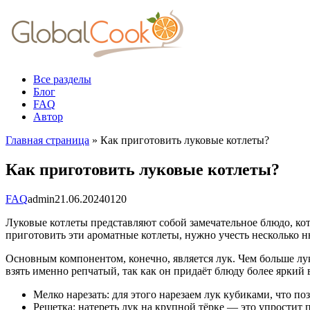
Перейти
к
контенту
Все разделы
Блог
FAQ
Автор
Главная страница
»
Как приготовить луковые котлеты?
Как приготовить луковые котлеты?
FAQ
admin
21.06.2024
0
120
Луковые котлеты представляют собой замечательное блюдо, кото
приготовить эти ароматные котлеты, нужно учесть несколько 
Основным компонентом, конечно, является лук. Чем больше лук
взять именно репчатый, так как он придаёт блюду более яркий в
Мелко нарезать: для этого нарезаем лук кубиками, что по
Решетка: натереть лук на крупной тёрке — это упростит 