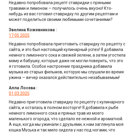
Недавно попробовала рецепт ставридки с пряными
травами и лимоном — получилось очень вкусно! Кто-
нибудь из вас готовил ставридку по другим рецептам и
может поделиться своими любимыми сочетаниями?
Эвелина Кожевникова
:
17.05.2025
Недавно попробовала приготовить ставридку по рецепту с
сайта, и это был настоящий кулинарный успех! Я добавила
немного лимонного сока и свежей зелени, а затем угостила
маму и бабушку, которые даже не могли поверить, что это
я готовила. Особое настроение праздника добавила
музыка из старых фильмов, которую мы слушали во время
ужина — вечер оказался действительно незабываемым!
Алла Лосева
:
01.03.2025
Недавно приготовила ставридку по рецепту с кулинарного
сайта, и осталась в полном восторге! Я добавила к рыбе
немного лимонного сока и пряных трав из моего
маленького огорода, что сделало ее нежной и ароматной.
А еще, когда мы ужинали с друзьями, к нам заглянула моя
кошка Муська и так мило сидела у нас под ногами, что