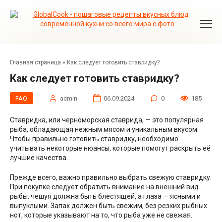
Перейти
к
контенту
Главная страница
»
Как следует готовить ставридку?
Как следует готовить ставридку?
FAQ
admin
06.09.2024
0
185
Ставридка, или черноморская ставрида, — это популярная
рыба, обладающая нежным мясом и уникальным вкусом.
Чтобы правильно готовить ставридку, необходимо
учитывать некоторые нюансы, которые помогут раскрыть её
лучшие качества.
Прежде всего, важно правильно выбрать свежую ставридку.
При покупке следует обратить внимание на внешний вид
рыбы: чешуя должна быть блестящей, а глаза — ясными и
выпуклыми. Запах должен быть свежим, без резких рыбных
нот, которые указывают на то, что рыба уже не свежая.