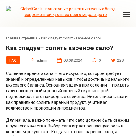
Перейти
к
контенту
Главная страница
»
Как следует солить вареное сало?
Как следует солить вареное сало?
FAQ
admin
08.09.2024
0
228
Соление вареного сала — это искусство, которое требует
знаний и определенных навыков, чтобы достичь идеального
вкусового баланса. Основная задача при солении — придать
салу насыщенный и ровный соленый вкус, который
подчеркивает его природные свойства. Ниже описаны шаги,
как правильно солить вареный продукт, учитывая
количество и пропорции ингредиентов.
Для начала, важно понимать, что сало должно быть свежим
и лучшего качества. Выбор сала играет решающую роль в
конечном результате. Когда я готовлю вареное сало, я