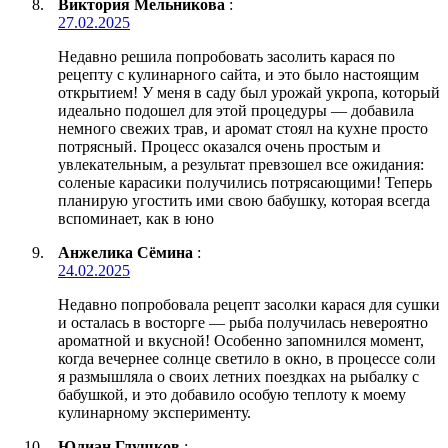
Виктория Мельникова
:
27.02.2025
Недавно решила попробовать засолить карася по
рецепту с кулинарного сайта, и это было настоящим
открытием! У меня в саду был урожай укропа, который
идеально подошел для этой процедуры — добавила
немного свежих трав, и аромат стоял на кухне просто
потрясный. Процесс оказался очень простым и
увлекательным, а результат превзошел все ожидания:
соленые карасики получились потрясающими! Теперь
планирую угостить ими свою бабушку, которая всегда
вспоминает, как в юно
Анжелика Сёмина
:
24.02.2025
Недавно попробовала рецепт засолки карася для сушки
и осталась в восторге — рыба получилась невероятно
ароматной и вкусной! Особенно запомнился момент,
когда вечернее солнце светило в окно, в процессе соли
я размышляла о своих летних поездках на рыбалку с
бабушкой, и это добавило особую теплоту к моему
кулинарному эксперименту.
Юлиан Глушков
: