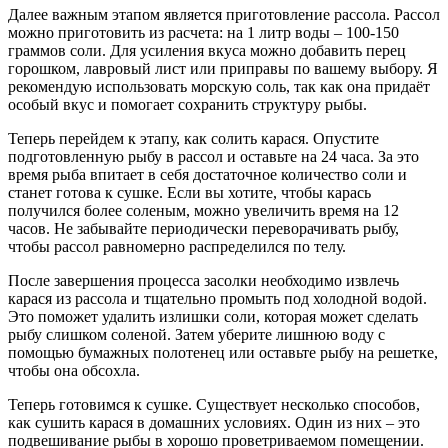
Далее важным этапом является приготовление рассола. Рассол
можно приготовить из расчета: на 1 литр воды – 100-150
граммов соли. Для усиления вкуса можно добавить перец
горошком, лавровый лист или приправы по вашему выбору. Я
рекомендую использовать морскую соль, так как она придаёт
особый вкус и помогает сохранить структуру рыбы.
Теперь перейдем к этапу, как солить карася. Опустите
подготовленную рыбу в рассол и оставьте на 24 часа. За это
время рыба впитает в себя достаточное количество соли и
станет готова к сушке. Если вы хотите, чтобы карась
получился более соленым, можно увеличить время на 12
часов. Не забывайте периодически переворачивать рыбу,
чтобы рассол равномерно распределился по телу.
После завершения процесса засолки необходимо извлечь
карася из рассола и тщательно промыть под холодной водой.
Это поможет удалить излишки соли, которая может сделать
рыбу слишком соленой. Затем уберите лишнюю воду с
помощью бумажных полотенец или оставьте рыбу на решетке,
чтобы она обсохла.
Теперь готовимся к сушке. Существует несколько способов,
как сушить карася в домашних условиях. Один из них – это
подвешивание рыбы в хорошо проветриваемом помещении.