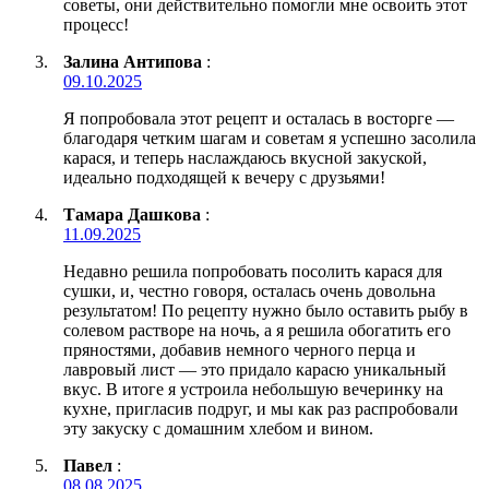
советы, они действительно помогли мне освоить этот
процесс!
Залина Антипова
:
09.10.2025
Я попробовала этот рецепт и осталась в восторге —
благодаря четким шагам и советам я успешно засолила
карася, и теперь наслаждаюсь вкусной закуской,
идеально подходящей к вечеру с друзьями!
Тамара Дашкова
:
11.09.2025
Недавно решила попробовать посолить карася для
сушки, и, честно говоря, осталась очень довольна
результатом! По рецепту нужно было оставить рыбу в
солевом растворе на ночь, а я решила обогатить его
пряностями, добавив немного черного перца и
лавровый лист — это придало карасю уникальный
вкус. В итоге я устроила небольшую вечеринку на
кухне, пригласив подруг, и мы как раз распробовали
эту закуску с домашним хлебом и вином.
Павел
:
08.08.2025