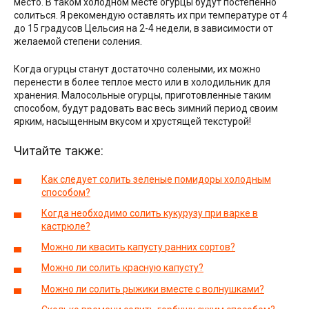
место. В таком холодном месте огурцы будут постепенно
солиться. Я рекомендую оставлять их при температуре от 4
до 15 градусов Цельсия на 2-4 недели, в зависимости от
желаемой степени соления.
Когда огурцы станут достаточно солеными, их можно
перенести в более теплое место или в холодильник для
хранения. Малосольные огурцы, приготовленные таким
способом, будут радовать вас весь зимний период своим
ярким, насыщенным вкусом и хрустящей текстурой!
Читайте также:
Как следует солить зеленые помидоры холодным
способом?
Когда необходимо солить кукурузу при варке в
кастрюле?
Можно ли квасить капусту ранних сортов?
Можно ли солить красную капусту?
Можно ли солить рыжики вместе с волнушками?