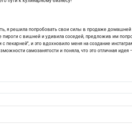
его пути к кулинарному бизнесу!
ть, я решила попробовать свои силы в продаже домашней 
пироги с вишней и удивила соседей, предложив им попроб
 с пекарней", и это вдохновило меня на создание инстагр
возможности самозанятости и поняла, что это отличная иде