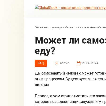
Перейти
к
контенту
Главная страница
»
Может ли самозанятый чел
Может ли самозанятый человек готовить и продавать
еду?
FAQ
admin
21.06.2024
Да, самозанятый человек может готови
этим процессом. Существует множеств
питания.
Первое, о чем стоит отметить, это зак
которое позволяет индивидуальным пр