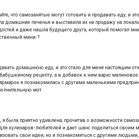
йте, что самозанятые могут готовить и продавать еду, и э
ла домашние печенья и выставила их на продажу на локал
адостей и даже нашла будущего друга, который помогал мн
бственный мини-?
одавать домашнюю еду, и это стало для меня настоящим от
о бабушкиному рецепту, а в добавок к ним варю малиновое
з ярмарок я познакомилась с другими маленькими предпри
ополнительную мот
 я была приятно удивлена, прочитав о возможности самоз
для кулинаров-любителей и дает шанс поделиться своим ма
изовать свои идеи, но и познакомиться с другими людьм