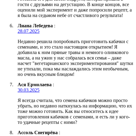
гости с друзьями на дегустацию. В конце концов, все
оценили мой эксперимент и даже попросили рецепт, а
я была на седьмом небе от счастливого результата!
Лиана Лебедева
:
28.07.2025
Недавно решила попробовать приготовить кабачки с
семенами, и это стало настоящим открытием! Я
добавила к ним пряные травы и немного оливкового
масла, а на ужин у нас собралась вся семья – даже
насчет "вегетарианского экспериментирования" шутки
не утихали, пока мы наслаждались этим необычным,
но очень вкусным блюдом!
Ася Ермолаева
:
30.03.2025
Я всегда считала, что семена кабачков можно просто
убрать, но недавно наткнулась на информацию, что их
тоже можно готовить. Как вы относитесь к идее
приготовления кабачков с семенами, и есть ли у кого-
то удачные рецепты с ними?
Ассоль Снегирёва
: