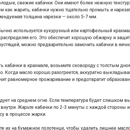
лодые, свежие кабачки. Они имеют более нежную текстуру
м как жарить, кабачки нужно тщательно промыть и нарезат
мендуемая толщина нарезки — около 5-7 мм.
бычно используется кукурузный или картофельный крахма
распределяя его. Это обеспечит хорошую обжарку и защити
хрустящей, можно предварительно замочить кабачки в яич
ь кабачки в крахмале, возьмите сковороду с толстым дном
о. Когда масло хорошо разогреется, аккуратно выкладывай
ечит равномерное прожаривание и предотвратит образова
едует на среднем огне. Если температура будет слишком в
 внутри. Жарьте кабачки по 2-3 минуты с каждой стороны 
су в процессе жарки.
ите их на бумажное полотенце, чтобы удалить лишнее масл