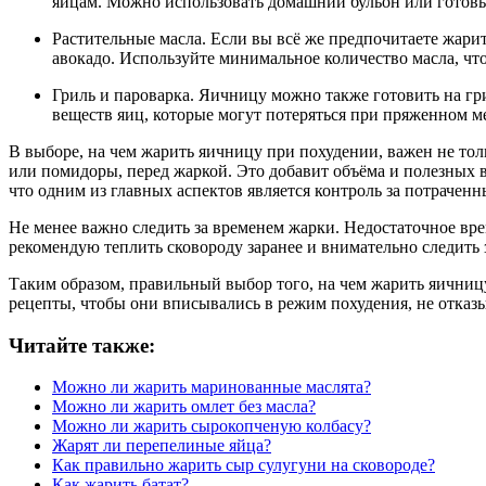
яйцам. Можно использовать домашний бульон или готовы
Растительные масла. Если вы всё же предпочитаете жари
авокадо. Используйте минимальное количество масла, ч
Гриль и пароварка. Яичницу можно также готовить на гр
веществ яиц, которые могут потеряться при пряженном м
В выборе, на чем жарить яичницу при похудении, важен не тол
или помидоры, перед жаркой. Это добавит объёма и полезных 
что одним из главных аспектов является контроль за потрачен
Не менее важно следить за временем жарки. Недостаточное вре
рекомендую теплить сковороду заранее и внимательно следить 
Таким образом, правильный выбор того, на чем жарить яичниц
рецепты, чтобы они вписывались в режим похудения, не отказ
Читайте также:
Можно ли жарить маринованные маслята?
Можно ли жарить омлет без масла?
Можно ли жарить сырокопченую колбасу?
Жарят ли перепелиные яйца?
Как правильно жарить сыр сулугуни на сковороде?
Как жарить батат?