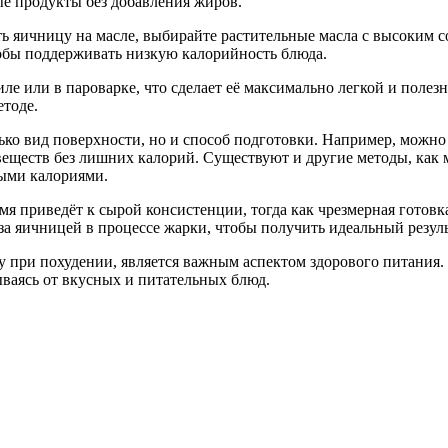
е продукты без добавления жиров.
ть яичницу на масле, выбирайте растительные масла с высоким
тобы поддерживать низкую калорийность блюда.
иле или в пароварке, что сделает её максимально легкой и поле
етоде.
ько вид поверхности, но и способ подготовки. Например, можно
веществ без лишних калорий. Существуют и другие методы, как 
ными калориями.
мя приведёт к сырой консистенции, тогда как чрезмерная готов
за яичницей в процессе жарки, чтобы получить идеальный резуль
у при похудении, является важным аспектом здорового питания
ываясь от вкусных и питательных блюд.