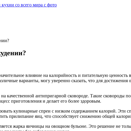
ении?
худении?
значительное влияние на калорийность и питательную ценность 
личные варианты, могу уверенно сказать, что для достижения о
на качественной антипригарной сковороде. Такие сковороды по
цесс приготовления и делает его более здоровым.
зовать кулинарные спреи с низким содержанием калорий. Эти с
атить прилипание яиц, что способствует снижению общей калори
тся жарка яичницы на овощном бульоне. Это решение не только