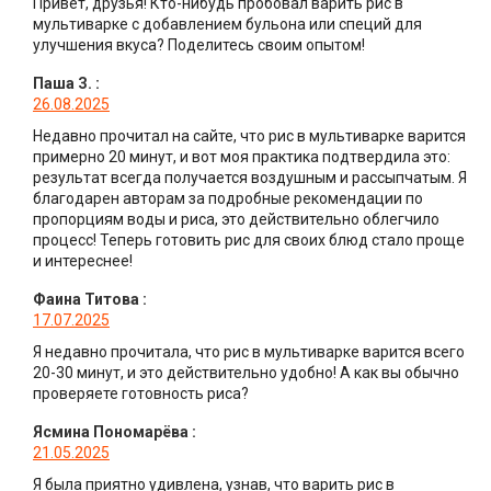
Привет, друзья! Кто-нибудь пробовал варить рис в
мультиварке с добавлением бульона или специй для
улучшения вкуса? Поделитесь своим опытом!
Паша З.
:
26.08.2025
Недавно прочитал на сайте, что рис в мультиварке варится
примерно 20 минут, и вот моя практика подтвердила это:
результат всегда получается воздушным и рассыпчатым. Я
благодарен авторам за подробные рекомендации по
пропорциям воды и риса, это действительно облегчило
процесс! Теперь готовить рис для своих блюд стало проще
и интереснее!
Фаина Титова
:
17.07.2025
Я недавно прочитала, что рис в мультиварке варится всего
20-30 минут, и это действительно удобно! А как вы обычно
проверяете готовность риса?
Ясмина Пономарёва
:
21.05.2025
Я была приятно удивлена, узнав, что варить рис в