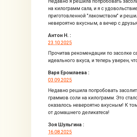
Недавно я решила попробовать засоли
на килограмм сала, и я с удовольстви
приготовленной "лакомством" и решила
невероятно вкусным, а вечер с друз
Антон Н.
:
23.10.2025
Прочитав рекомендации по засолке са
идеального вкуса, и теперь уверен, ч
Варя Еромлаева
:
03.09.2025
Недавно решила попробовать засолить
граммов соли на килограмм. Это стал
оказалось невероятно вкусным! К том
от домашнего деликатеса!
Зоя Шульгина
:
16.08.2025