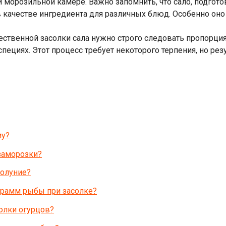
и морозильной камере. Важно запомнить, что сало, подгот
в качестве ингредиента для различных блюд. Особенно оно 
ественной засолки сала нужно строго следовать пропорция
пециях. Этот процесс требует некоторого терпения, но ре
му?
заморозки?
волуние?
ограмм рыбы при засолке?
олки огурцов?