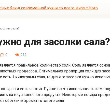
асолки сала?
нужно для засолки сала?
0
212
вляется правильное количество соли. Соль является осн
илостных процессов. Оптимальная пропорция соли для засо
вас есть 1 килограмм сала, то для его засолки нужно испол
соли, но и ее качество. Лучше всего использовать каменн
иять на вкус конечного продукта. Некоторые повара предп
т обогатить аромат готового сала.