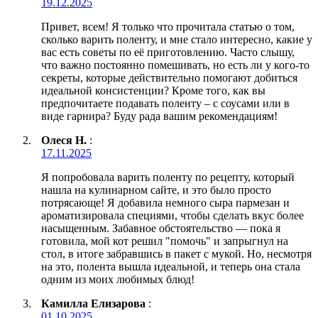
19.12.2025
Привет, всем! Я только что прочитала статью о том,
сколько варить поленту, и мне стало интересно, какие у
вас есть советы по её приготовлению. Часто слышу,
что важно постоянно помешивать, но есть ли у кого-то
секреты, которые действительно помогают добиться
идеальной консистенции? Кроме того, как вы
предпочитаете подавать поленту – с соусами или в
виде гарнира? Буду рада вашим рекомендациям!
Олеся Н.
:
17.11.2025
Я попробовала варить поленту по рецепту, который
нашла на кулинарном сайте, и это было просто
потрясающе! Я добавила немного сыра пармезан и
ароматизировала специями, чтобы сделать вкус более
насыщенным. Забавное обстоятельство — пока я
готовила, мой кот решил "помочь" и запрыгнул на
стол, в итоге забравшись в пакет с мукой. Но, несмотря
на это, полента вышла идеальной, и теперь она стала
одним из моих любимых блюд!
Камилла Елизарова
:
01.10.2025