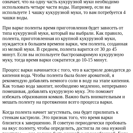
означает, что на одну часть кукурузной муки необходимо
использовать четыре части воды. Например, если вы
используете 1 чашку кукурузной муки, то вам потребуется 4
чашки воды.
При варке поленты время приготовления будет зависеть от
типа кукурузной муки, который вы выбрали. Как правило,
полента, приготовленная из крупной кукурузной муки,
нуждается в большем времени варки, чем полента, созданная
из мелкой муки. В среднем, полента варится от 30 до 45
минут. Если вы используете быстрозаваримую кукурузную
муку, тогда время варки сократится до 10-15 минут.
Процесс варки начинается с того, что в кастрюле доводится до
кипения вода. Чтобы полента была более ароматной, я
рекомендую добавлять немного соли в воду на этапе кипения.
Как только вода закипит, необходимо медленно, непрерывно
помешивая, добавлять кукурузную муку. Это поможет
избежать образования комков. Важно быть внимательным и
мешать поленту на протяжении всего процесса варки.
Когда полента начнет загустевать, она будет прилипать к
стенкам кастрюли. Это признак того, что время варки
близится к завершению. Я советую периодически пробовать
на вкус поленту, чтобы определить, достигла ли она нужной