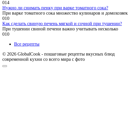
0
14
Нужно ли снимать пенку при варке томатного сока?
При варке томатного сока множество кулинаров и домохозяек
0
10
Как сделать свиную печень мягкой и сочной при тушении?
При тушении свиной печени важно учитывать несколько
0
10
Все рецепты
© 2026 GlobalCook - пошаговые рецепты вкусных блюд
современной кухни со всего мира с фото