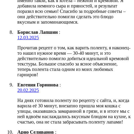
именно такой, как я хотела – нежной и кремовой. Я
добавила немного сыра и пряностей, и результат
поразил всю семью! Спасибо за подробные советы –
они действительно помогли сделать это блюдо
вкусным и запоминающимся.
Борислав Лапшин
:
12.03.2025
Прочитав рецепт о том, как варить поленту, я наконец-
то нашел нужное время — 30-40 минут, и это
действительно помогло добиться идеальной кремовой
текстуры. Большое спасибо за ясное объяснение,
теперь полента стала одним из моих любимых
гарниров!
Евгения Горюнова
:
20.02.2025
На днях готовила поленту по рецепту с сайта, и, когда
варила её 30 минут, внезапно пришла моя кошка с
улицы, оказавшись замаранной в грязи, и в итоге мы с
ней вдвоём наслаждались вкусным блюдом на кухне, к
счастью, она не стала забрасывать поленту лапами!
Арно Селиванов
: