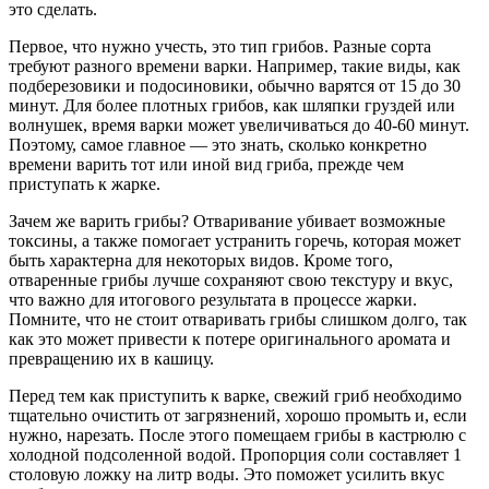
это сделать.
Первое, что нужно учесть, это тип грибов. Разные сорта
требуют разного времени варки. Например, такие виды, как
подберезовики и подосиновики, обычно варятся от 15 до 30
минут. Для более плотных грибов, как шляпки груздей или
волнушек, время варки может увеличиваться до 40-60 минут.
Поэтому, самое главное — это знать, сколько конкретно
времени варить тот или иной вид гриба, прежде чем
приступать к жарке.
Зачем же варить грибы? Отваривание убивает возможные
токсины, а также помогает устранить горечь, которая может
быть характерна для некоторых видов. Кроме того,
отваренные грибы лучше сохраняют свою текстуру и вкус,
что важно для итогового результата в процессе жарки.
Помните, что не стоит отваривать грибы слишком долго, так
как это может привести к потере оригинального аромата и
превращению их в кашицу.
Перед тем как приступить к варке, свежий гриб необходимо
тщательно очистить от загрязнений, хорошо промыть и, если
нужно, нарезать. После этого помещаем грибы в кастрюлю с
холодной подсоленной водой. Пропорция соли составляет 1
столовую ложку на литр воды. Это поможет усилить вкус