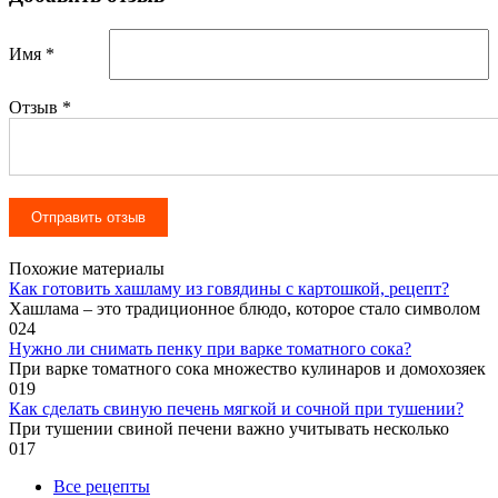
Имя *
Отзыв
*
Похожие материалы
Как готовить хашламу из говядины с картошкой, рецепт?
Хашлама – это традиционное блюдо, которое стало символом
0
24
Нужно ли снимать пенку при варке томатного сока?
При варке томатного сока множество кулинаров и домохозяек
0
19
Как сделать свиную печень мягкой и сочной при тушении?
При тушении свиной печени важно учитывать несколько
0
17
Все рецепты