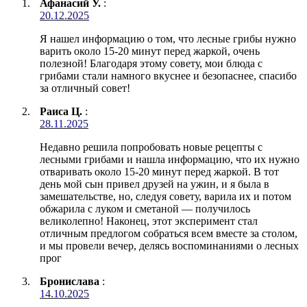
Афанасий У.
:
20.12.2025
Я нашел информацию о том, что лесные грибы нужно
варить около 15-20 минут перед жаркой, очень
полезной! Благодаря этому совету, мои блюда с
грибами стали намного вкуснее и безопаснее, спасибо
за отличный совет!
Раиса Ц.
:
28.11.2025
Недавно решила попробовать новые рецепты с
лесными грибами и нашла информацию, что их нужно
отваривать около 15-20 минут перед жаркой. В тот
день мой сын привел друзей на ужин, и я была в
замешательстве, но, следуя совету, варила их и потом
обжарила с луком и сметаной — получилось
великолепно! Наконец, этот эксперимент стал
отличным предлогом собраться всем вместе за столом,
и мы провели вечер, делясь воспоминаниями о лесных
прог
Бронислава
:
14.10.2025