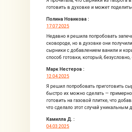
Я прочитала, что сырники из творога в
готовить в духовке и может поделит
Полина Новикова
:
17.07.2025
Недавно я решила попробовать запечь
сковороде, но в духовке они получил
сырники с добавлением ванили и кори
способ готовки, который, безусловн
Марк Нестеров
:
12.04.2025
Я решил попробовать приготовить сырн
быстро их можно сделать — примерно 
готовить на газовой плитке, что доб
что сделало этот случай уникальным д
Камилла Д.
:
04.03.2025