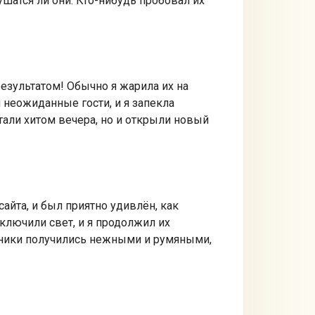
сушатся ли они. Кто-нибудь пробовал их
езультатом! Обычно я жарила их на
неожиданные гости, и я запекла
тали хитом вечера, но и открыли новый
айта, и был приятно удивлён, как
ключили свет, и я продолжил их
ырники получились нежными и румяными,