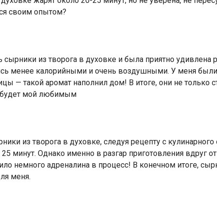
 духовке жарят около 20-25 минут, но не уверена, не пере
ься своим опытом?
 сырники из творога в духовке и была приятно удивлена р
ись менее калорийными и очень воздушными. У меня были 
цы — такой аромат наполнил дом! В итоге, они не только с
о, будет мой любимым
ики из творога в духовке, следуя рецепту с кулинарного с
25 минут. Однако именно в разгар приготовления вдруг от
авило немного адреналина в процесс! В конечном итоге, с
ля меня.