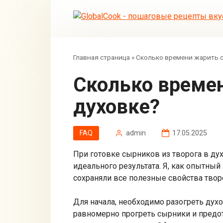
Перейти
к
контенту
Главная страница
»
Сколько времени жарить с
Сколько времени жарить сырники из творога в
духовке?
FAQ
admin
17.05.2025
При готовке сырников из творога в ду
идеального результата. Я, как опытны
сохраняли все полезные свойства твор
Для начала, необходимо разогреть дух
равномерно прогреть сырники и предот