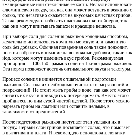
эмалированные или стеклянные ёмкости. Нельзя использовать
алюминиевую посуду, так как она может вступать в реакцию с
солью, что негативно скажется на вкусовых качествах грибов.
Также рекомендуют избегать пластиковых контейнеров, так
как они могут впитывать запахи и красящие вещества.
При выборе соли для соления рыжиков холодным способом,
желательно использовать крупную морскую или каменную
соль без добавок. Обычная поваренная соль также подходит,
но стоит обратить внимание на возможные добавки, такие как
йод, которые могут изменить вкус грибов. Рекомендуемая
пропорция — 100-150 граммов соли на 1 килограмм рыжиков.
Эта норма позволяет достичь оптимального вкуса и текстуры.
Процесс соления начинается с тщательной подготовки
рыжиков. Сначала их необходимо очистить от загрязнений и
повреждений. Не стоит мыть грибы в воде, так как это может
снизить их вкус и приводить к потере аромата. Вместо этого
пройдитесь по ним сухой чистой щеткой. После этого можно
нарезать грибы на ломтики или оставить целыми, в
зависимости от предпочтений.
После подготовки рыжиков наступает этап укладки их в
посуду. Первый слой грибов посыпается солью, что помогает
в вытягивании влаги. Я рекомендую использовать лопатку