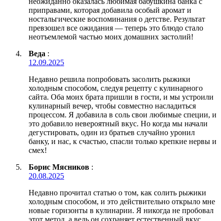
неожиданно оказалась любимая бабушкина банка с
приправами, которая добавила особый аромат и
ностальгические воспоминания о детстве. Результат
превзошел все ожидания — теперь это блюдо стало
неотъемлемой частью моих домашних застолий!
Веда
:
12.09.2025
Недавно решила попробовать засолить рыжики
холодным способом, следуя рецепту с кулинарного
сайта. Оба моих брата пришли в гости, и мы устроили
кулинарный вечер, чтобы совместно насладиться
процессом. Я добавила в соль свои любимые специи, и
это добавило невероятный вкус. Но когда мы начали
дегустировать, один из братьев случайно уронил
банку, и нас, к счастью, спасли только крепкие нервы и
смех!
Борис Мясников
:
20.08.2025
Недавно прочитал статью о том, как солить рыжики
холодным способом, и это действительно открыло мне
новые горизонты в кулинарии. Я никогда не пробовал
этот метод, а ведь он сохраняет естественный вкус