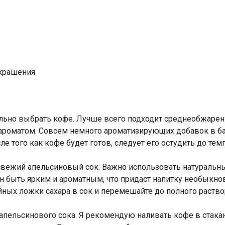
украшения
ильно выбрать кофе. Лучше всего подходит среднеобжарен
ароматом. Совсем немного ароматизирующих добавок в б
е того как кофе будет готов, следует его остудить до тем
свежий апельсиновый сок. Важно использовать натуральны
н быть ярким и ароматным, что придаст напитку необыкно
йных ложки сахара в сок и перемешайте до полного раство
ельсинового сока. Я рекомендую наливать кофе в стакан 