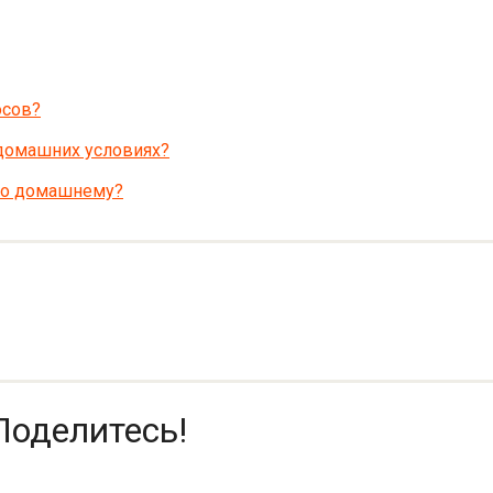
осов?
 домашних условиях?
по домашнему?
Поделитесь!