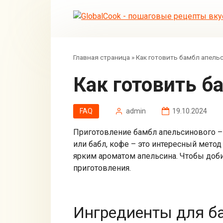
Перейти
к
контенту
Главная страница
»
Как готовить бамбл апель
Как готовить 
FAQ
admin
19.10.2024
Приготовление бамбл апельсинового –
или бабл, кофе – это интересный мето
ярким ароматом апельсина. Чтобы доби
приготовления.
Ингредиенты для б