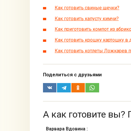
Как готовить свиные щечки?
Как готовить капусту кимчи?
Как приготовить компот из абрик
Как готовить крошку картошку в
Как готовить котлеты Ложкарев 
Поделиться с друзьями
А как готовите вы? 
Варвара Вдовина
: