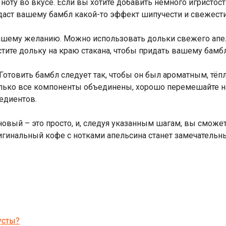
 ноту во вкусе. Если вы хотите добавить немного игристо
даст вашему бамбл какой-то эффект шипучести и свежести
ашему желанию. Можно использовать дольки свежего апел
естите дольку на краю стакана, чтобы придать вашему бам
Готовить бамбл следует так, чтобы он был ароматным, тёп
олько все компоненты объединены, хорошо перемешайте н
едиентов.
новый – это просто, и, следуя указанным шагам, вы сможет
ригинальный кофе с нотками апельсина станет замечатель
усты?