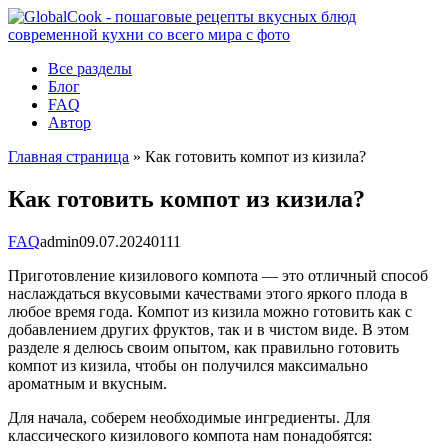
Перейти
к
контенту
Все разделы
Блог
FAQ
Автор
Главная страница
»
Как готовить компот из кизила?
Как готовить компот из кизила?
FAQ
admin
09.07.2024
0
111
Приготовление кизилового компота — это отличный способ
наслаждаться вкусовыми качествами этого яркого плода в
любое время года. Компот из кизила можно готовить как с
добавлением других фруктов, так и в чистом виде. В этом
разделе я делюсь своим опытом, как правильно готовить
компот из кизила, чтобы он получился максимально
ароматным и вкусным.
Для начала, соберем необходимые ингредиенты. Для
классического кизилового компота нам понадобятся: