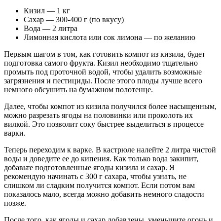
Кизил — 1 кг
Сахар — 300-400 г (по вкусу)
Вода — 2 литра
Лимонная кислота или сок лимона — по желанию
Первым шагом в том, как готовить компот из кизила, будет
подготовка самого фрукта. Кизил необходимо тщательно
промыть под проточной водой, чтобы удалить возможные
загрязнения и пестициды. После этого плоды лучше всего
немного обсушить на бумажном полотенце.
Далее, чтобы компот из кизила получился более насыщенным,
можно разрезать ягоды на половинки или проколоть их
вилкой. Это позволит соку быстрее выделиться в процессе
варки.
Теперь переходим к варке. В кастрюле налейте 2 литра чистой
воды и доведите ее до кипения. Как только вода закипит,
добавьте подготовленные ягоды кизила и сахар. Я
рекомендую начинать с 300 г сахара, чтобы узнать, не
слишком ли сладким получится компот. Если потом вам
показалось мало, всегда можно добавить немного сладости
позже.
После того, как ягоды и сахар добавлены, уменьшите огонь и