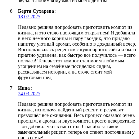
звучала любимая музыка из моего детства.
Берта Сухарева
:
18.07.2025
Недавно решила попробовать приготовить компот из
кизила, и это стало настоящим открытием! Я добавила
в него немного корицы и пару гвоздик, что придало
напитку уютный аромат, особенно в дождливый вечер.
Воспользовалась рецептом с кулинарного сайта и была
приятно удивлена, как быстро всё получилось — всего
полчаса! Теперь этот компот стал моим любимым
угощением на семейные посиделки: сидим,
рассказываем истории, а на столе стоит мой
фруктовый шед
Инна
:
24.03.2025
Недавно решила попробовать приготовить компот из
кизила, используя найденный рецепт, и результат
превзошёл все ожидания! Весь процесс оказался очень
простым, а аромат и вкус компота просто невероятные
– он добавил уют в наш стол. Спасибо за такой
замечательный рецепт, теперь он станет постоянным у
нас в семье!