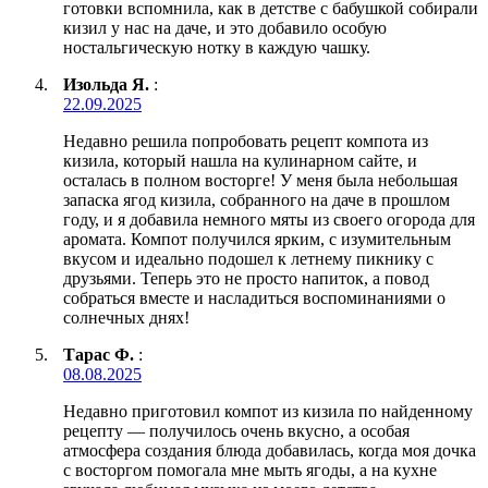
готовки вспомнила, как в детстве с бабушкой собирали
кизил у нас на даче, и это добавило особую
ностальгическую нотку в каждую чашку.
Изольда Я.
:
22.09.2025
Недавно решила попробовать рецепт компота из
кизила, который нашла на кулинарном сайте, и
осталась в полном восторге! У меня была небольшая
запаска ягод кизила, собранного на даче в прошлом
году, и я добавила немного мяты из своего огорода для
аромата. Компот получился ярким, с изумительным
вкусом и идеально подошел к летнему пикнику с
друзьями. Теперь это не просто напиток, а повод
собраться вместе и насладиться воспоминаниями о
солнечных днях!
Тарас Ф.
:
08.08.2025
Недавно приготовил компот из кизила по найденному
рецепту — получилось очень вкусно, а особая
атмосфера создания блюда добавилась, когда моя дочка
с восторгом помогала мне мыть ягоды, а на кухне