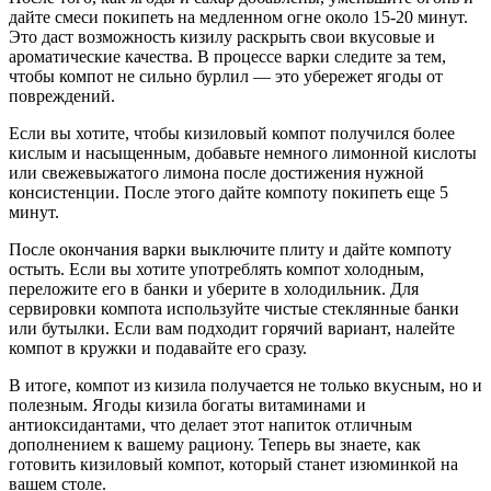
дайте смеси покипеть на медленном огне около 15-20 минут.
Это даст возможность кизилу раскрыть свои вкусовые и
ароматические качества. В процессе варки следите за тем,
чтобы компот не сильно бурлил — это убережет ягоды от
повреждений.
Если вы хотите, чтобы кизиловый компот получился более
кислым и насыщенным, добавьте немного лимонной кислоты
или свежевыжатого лимона после достижения нужной
консистенции. После этого дайте компоту покипеть еще 5
минут.
После окончания варки выключите плиту и дайте компоту
остыть. Если вы хотите употреблять компот холодным,
переложите его в банки и уберите в холодильник. Для
сервировки компота используйте чистые стеклянные банки
или бутылки. Если вам подходит горячий вариант, налейте
компот в кружки и подавайте его сразу.
В итоге, компот из кизила получается не только вкусным, но и
полезным. Ягоды кизила богаты витаминами и
антиоксидантами, что делает этот напиток отличным
дополнением к вашему рациону. Теперь вы знаете, как
готовить кизиловый компот, который станет изюминкой на
вашем столе.