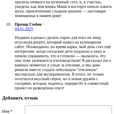
пролила немного на кухонный стол, и, к счастью,
увидела, как моя кошка Маша в восторге начала ловить
мухи, привлеченные сладким запахом — настоящая
помощница в нашем доме!
Прохор Глебов
:
04.01.2025
Недавно я решил сделать сироп для пчел на зиму,
используя рецепт, который нашел на кулинарном
сайте. Неожиданно, во время варки, мой день стал ещё
интереснее, когда соседские дети подошли к окну и
начали спрашивать, что я готовлю — оказалось, что
они тоже увлекаются пчеловодством! Я рассказал им о
важных моментах в уходе за пчелами, и мы даже
решили вместе создать небольшую "пчелиную"
мастерскую для экспериментов. В итоге, не только
получился вкусный сироп, но и новая дружба с
соседями, которая, надеюсь, перерастёт в совместный
проект по разведению пчел!
Добавить отзыв
Имя *