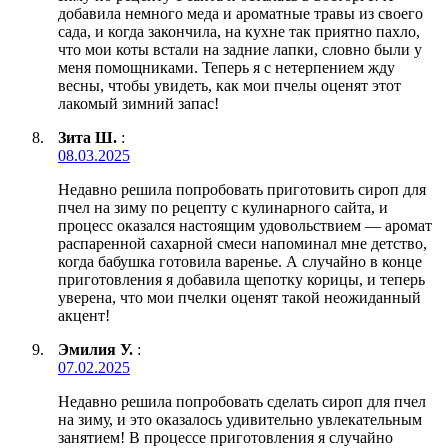
добавила немного меда и ароматные травы из своего
сада, и когда закончила, на кухне так приятно пахло,
что мои коты встали на задние лапки, словно были у
меня помощниками. Теперь я с нетерпением жду
весны, чтобы увидеть, как мои пчелы оценят этот
лакомый зимний запас!
Зита Ш.
:
08.03.2025
Недавно решила попробовать приготовить сироп для
пчел на зиму по рецепту с кулинарного сайта, и
процесс оказался настоящим удовольствием — аромат
распаренной сахарной смеси напоминал мне детство,
когда бабушка готовила варенье. А случайно в конце
приготовления я добавила щепотку корицы, и теперь
уверена, что мои пчелки оценят такой неожиданный
акцент!
Эмилия У.
:
07.02.2025
Недавно решила попробовать сделать сироп для пчел
на зиму, и это оказалось удивительно увлекательным
занятием! В процессе приготовления я случайно