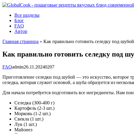
Перейти
к
Все разделы
контенту
Блог
FAQ
Автор
Главная страница
»
Как правильно готовить селедку под шубой
Как правильно готовить селедку под ш
FAQ
admin
26.11.2024
0
207
Приготовление селедки под шубой — это искусство, которое т
селедка, которая служит основой, а шуба образуется из нескол
Для начала потребуется подготовить все ингредиенты. Нам пон
Селедка (300-400 г)
Картофель (2-3 шт.)
Морковь (1-2 шт.)
Свекла (1 шт.)
Лук (1 шт.)
Майонез