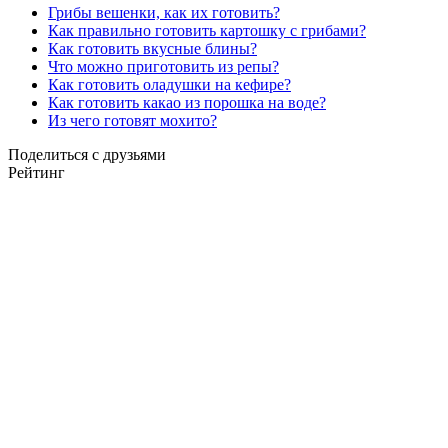
Грибы вешенки, как их готовить?
Как правильно готовить картошку с грибами?
Как готовить вкусные блины?
Что можно приготовить из репы?
Как готовить оладушки на кефире?
Как готовить какао из порошка на воде?
Из чего готовят мохито?
Поделиться с друзьями
Рейтинг