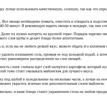
у лучше использовать качественную, соленую, так как это опре
. Все овощи необходимо помыть, очистить и отварыть в подсоле
 40-50 минут. Я рекомендую варить овощи в мундире, так они с
. Далее их нужно натереть на крупной терке. Порядок нарезки о
ткого слоя шубы и делает блюдо более аппетитным.
 и, если вы не любите резкий вкус, можете обдать его кипятком 
удалить излишнюю соль, промыв ее под холодной водой, а затем
ечит равномерное распределение на слое овощей.
ость слоев: сначала идет слой натертого картофеля, который ну
слой тоже стоит смазывать майонезом для лучшего вкуса.
ку под шубой в холодильнике на несколько часов, а лучше на но
можно украсить зеленью или дополнительным слоем майонеза.
авильно, и ваше блюдо станет украшением стола на любом празд