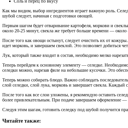
Соль и перец по вкусу
Как мы видим, выбор ингредиентов играет важную роль. Селедк
шубой следует, начиная с подготовки овощей.
Первым шагом будет отваривание картофеля, моркови и свеклы
около 20-25 минут, свекла же требует больше времени — около
После того как овощи остынут, следует очистить их от кожуры
идет морковь, и завершаем свеклой. Это позволяет добиться че
Лук, который также входит в состав, необходимо мелко нарезать
Теперь перейдем к основному элементу — селедке. Необходимо 
селедки можно, нарезав филе на небольшие кусочки. Это обесп
Теперь можно собирать блюдо. Важно соблюдать последовательн
слой селедки, слой лука, морковь и завершает свекла. Каждый 
После того как все слои уложены, я рекомендую оставить селед
более привлекательным. При подаче завершаем оформление — 
Следуя этим шагам, готовить селедку под шубой получится пр
Читайте также: