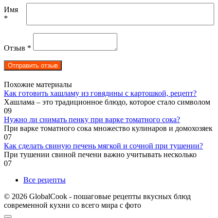
Имя
*
Отзыв
*
Похожие материалы
Как готовить хашламу из говядины с картошкой, рецепт?
Хашлама – это традиционное блюдо, которое стало символом
0
9
Нужно ли снимать пенку при варке томатного сока?
При варке томатного сока множество кулинаров и домохозяек
0
7
Как сделать свиную печень мягкой и сочной при тушении?
При тушении свиной печени важно учитывать несколько
0
7
Все рецепты
© 2026 GlobalCook - пошаговые рецепты вкусных блюд
современной кухни со всего мира с фото