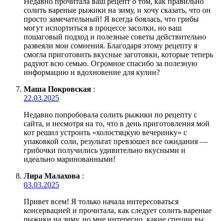
Недавно прочитала ваш рецепт о том, как правильно
солить вареные рыжики на зиму, и хочу сказать, что он
просто замечательный! Я всегда боялась, что грибы
могут испортиться в процессе засолки, но ваш
пошаговый подход и полезные советы действительно
развеяли мои сомнения. Благодаря этому рецепту я
смогла приготовить вкусные заготовки, которые теперь
радуют всю семью. Огромное спасибо за полезную
информацию и вдохновение для кулин?
Маша Покровская
:
22.03.2025
Недавно попробовала солить рыжики по рецепту с
сайта, и несмотря на то, что в день приготовления мой
кот решил устроить «холостяцкую вечеринку» с
упаковкой соли, результат превзошел все ожидания —
грибочки получились удивительно вкусными и
идеально маринованными!
Лира Малахова
:
03.03.2025
Привет всем! Я только начала интересоваться
консервацией и прочитала, как следует солить вареные
рыжики на зиму, но мне интересно, какие специи вы