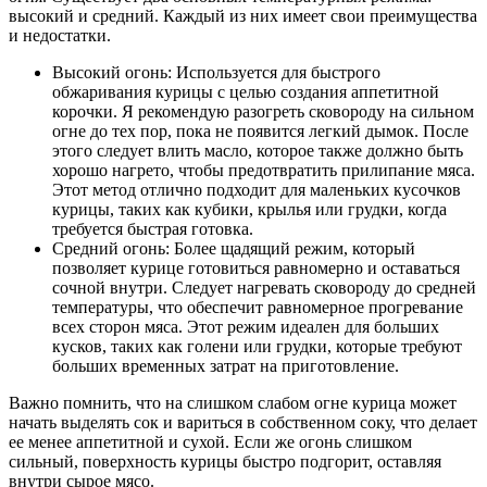
высокий и средний. Каждый из них имеет свои преимущества
и недостатки.
Высокий огонь: Используется для быстрого
обжаривания курицы с целью создания аппетитной
корочки. Я рекомендую разогреть сковороду на сильном
огне до тех пор, пока не появится легкий дымок. После
этого следует влить масло, которое также должно быть
хорошо нагрето, чтобы предотвратить прилипание мяса.
Этот метод отлично подходит для маленьких кусочков
курицы, таких как кубики, крылья или грудки, когда
требуется быстрая готовка.
Средний огонь: Более щадящий режим, который
позволяет курице готовиться равномерно и оставаться
сочной внутри. Следует нагревать сковороду до средней
температуры, что обеспечит равномерное прогревание
всех сторон мяса. Этот режим идеален для больших
кусков, таких как голени или грудки, которые требуют
больших временных затрат на приготовление.
Важно помнить, что на слишком слабом огне курица может
начать выделять сок и вариться в собственном соку, что делает
ее менее аппетитной и сухой. Если же огонь слишком
сильный, поверхность курицы быстро подгорит, оставляя
внутри сырое мясо.