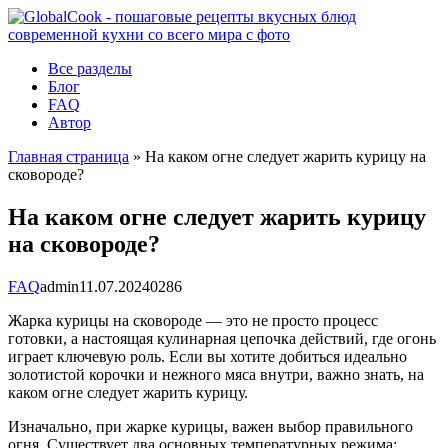
Перейти
к
контенту
Все разделы
Блог
FAQ
Автор
Главная страница
»
На каком огне следует жарить курицу на
сковороде?
На каком огне следует жарить курицу
на сковороде?
FAQ
admin
11.07.2024
0
286
Жарка курицы на сковороде — это не просто процесс
готовки, а настоящая кулинарная цепочка действий, где огонь
играет ключевую роль. Если вы хотите добиться идеально
золотистой корочки и нежного мяса внутри, важно знать, на
каком огне следует жарить курицу.
Изначально, при жарке курицы, важен выбор правильного
огня. Существует два основных температурных режима: