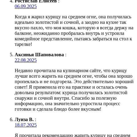
Ростислав Елисеев
:
06.09.2025
Когда я жарил курицу на среднем огне, она получилась
идеально золотистой и сочной, а заодно на кухне так
вкусно пахло, что моя кошка, которую я всегда держу на
балконе, неожиданно пробралась внутрь и устроила
комедийное представление, пытаясь забраться на стол к
тарелке!
Аксинья Шаповалова
:
22.08.2025
Недавно прочитала на кулинарном сайте, что курицу
лучше всего жарить на среднем огне, чтобы она хорошо
пропеклась и не подгорела. Это действительно хороший
совет! Я применила его на практике и осталась очень
довольна результатом: курица получилась золотистой
снаружи и сочной внутри. Спасибо за полезную
информацию, она значительно упростила процесс
готовки и сделала блюдо более вкусным!
Луиза В.
:
18.07.2025
Я прочитала рекомендацию жарить курицу на среднем