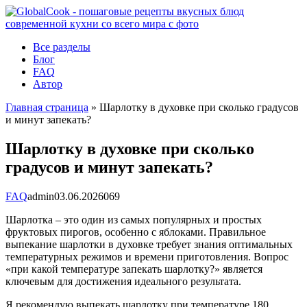
Перейти
к
контенту
Все разделы
Блог
FAQ
Автор
Главная страница
»
Шарлотку в духовке при сколько градусов
и минут запекать?
Шарлотку в духовке при сколько
градусов и минут запекать?
FAQ
admin
03.06.2026
0
69
Шарлотка – это один из самых популярных и простых
фруктовых пирогов, особенно с яблоками. Правильное
выпекание шарлотки в духовке требует знания оптимальных
температурных режимов и времени приготовления. Вопрос
«при какой температуре запекать шарлотку?» является
ключевым для достижения идеального результата.
Я рекомендую выпекать шарлотку при температуре 180