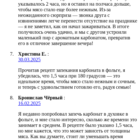
указывалось 2 часа, но я оставил на полчаса дольше,
чтобы мясо стало еще более нежным. Из-за
неожиданного сюрприза — звонка друга с
извинениями легче перенести отсутствие на празднике
— я не заметил, как он начал зажариваться. В итоге
получилось очень удачно, и мы с другом устроили
маленький пир с ароматным карбонатом, превратив
его в отличное завершение вечера!
Христина Е.
:
30.03.2025
Прочитав рецепт запекания карбоната в фольге, я
убедилась, что 1,5 часа при 180 градусов — это
идеальное время, чтобы мясо стало нежным и сочным,
и теперь с удовольствием готовлю его, радуя семью!
Бронислав Чёрный
:
16.02.2025
Я недавно попробовал запечь карбонат в духовке в
фольге, и мне стало интересно, сколько же времени это
занимает в среднем. В рецепте было указано 1,5 часа,
но мне кажется, что это может зависеть от толщины
мяса. Как вы думаете, стоит ли уменьшать время