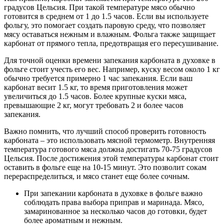
градусов Цельсия. При такой температуре мясо обычно
готовится в среднем от 1 до 1.5 часов. Если вы используете
фольгу, это помогает создать паровую среду, что позволяет
мясу оставаться нежным и влажным. Фольга также защищает
карбонат от прямого тепла, предотвращая его пересушивание.
Для точной оценки времени запекания карбоната в духовке в
фольге стоит учесть его вес. Например, куску весом около 1 кг
обычно требуется примерно 1 час запекания. Если ваш
карбонат весит 1.5 кг, то время приготовления может
увеличиться до 1.5 часов. Более крупные куски мяса,
превышающие 2 кг, могут требовать 2 и более часов
запекания.
Важно помнить, что лучший способ проверить готовность
карбоната – это использовать мясной термометр. Внутренняя
температура готового мяса должна достигать 70-75 градусов
Цельсия. После достижения этой температуры карбонат стоит
оставить в фольге еще на 10-15 минут. Это позволит сокам
перераспределиться, и мясо станет еще более сочным.
При запекании карбоната в духовке в фольге важно
соблюдать права выбора приправ и маринада. Мясо,
замаринованное за несколько часов до готовки, будет
более ароматным и нежным.