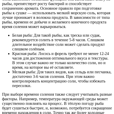
рыбы, препятствует росту бактерий и способствует
сохранению аромата. Основное правило при подготовке
рыбы к сушке — использовать мелкий морскую соль, которая
лучше проникает в волокна продукта. В зависимости от типа
рыбы, времени ее добычи и желаемого конечного продукта
время соления может варьироваться.
Белая рыба: Для такой рыбы, как треска или судак,
рекомендуется солить в течение 5-8 часов. Слишком
длительное воздействие соли может сделать продукт
слишком солёным.
Красная рыба: Лосось и форель требуют не менее 12-24
часов для достижения оптимального вкуса и текстуры.
В этом случае важно не только количество соли, но и
время, на которое вы её оставляете.
Мелкая рыба: Для таких видов, как сельдь или песчанка,
достаточно 3-6 часов соления. При этом важно
контролировать концентрацию соли, чтобы избежать
пересолки.
При выборе времени соления также следует учитывать разные
факторы. Например, температура окружающей среды может
существенно повлиять на процесс. В тёплую погоду рыба
будет сушиться быстрее, и, возможно, потребуется сокращение
времени нахождения в соли. Точно так же более холодные