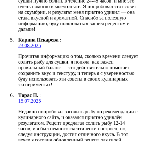
сушки нужно солить в течение 24-48 часов, и мне это
очень помогло в моем опыте. Я попробовал этот совет
на скумбрии, и результат меня приятно удивил — она
стала вкусной и ароматной. Спасибо за полезную
информацию, буду пользоваться вашим рецептом и
дальше!
Карина Пекарева
:
23.08.2025
Прочитав информацию о том, сколько времени следует
солить рыбу для сушки, я поняла, как важен
правильный баланс — это действительно помогает
сохранить вкус и текстуру, и теперь я с уверенностью
буду использовать эти советы в своих кулинарных
экспериментах!
Тарас П.
:
15.07.2025
Недавно попробовал засолить рыбу по рекомендации с
кулинарного сайта, и оказался приятно удивлён
результатом. Рецепт предлагал солить рыбу 12-14
часов, и я был немного скептически настроен, но,
следуя инструкции, достиг отличного вкуса. В тот
вечер я готовил обновленный рецепт для своей