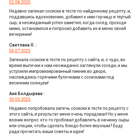
02.08.2025
Недавно запекал сосиски в тесте по найденному рецепту, и,
поддавшись вдохновению, добавил к ним горчицу и тертый
сыр, а неожиданный успех заметил, когда сосед, проходя
мимо, остановился и попросил добавить их в меню своей
вечеринки!
Светлана О.
:
06.07.2025
Запекала сосиски в тесте по рецепту с сайта, и, о чудо, во
время выпечки к нам неожиданно заглянули соседи, и мы
устроили импровизированный пикник во дворе,
наслаждаясь горячими булочками с сосисками под
весенним солнцем!
Аня Болдырева
:
30.03.2025
Недавно попробовала запечь сосиски в тесте по рецепту с
этого сайта, и результат меня очень порадовал! Но у меня
возник вопрос: кто-то пробовал добавлять в начинку сыры
или специи, чтобы сделать блюдо более вкусным? Буду
рада прочитать ваши советы и идеи!