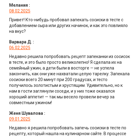
Мелания
:
08.02.2025
Привет! Кто-нибудь пробовал запекать сосиски в тесте с
добавлением сыра или других начинок, и как это повлияло
на вкус?
Варвара Д.
:
06.02.2025
Недавно решила попробовать рецепт запеканки из сосисок
в тесте, и это было просто великолепно! Я сделала их на
семейный ужин, а дети были в восторге — не успела
закончить, как они уже нахватали целую тарелку. Запекала
сосиски всего 20 минут при 200 градусах, и тесто
получилось золотистым и хрустящим. Удивительно, но к
нам в гости заглянули соседи, и у них тоже оказался
хороший аппетит — так мы весело провели вечер за
совместным ужином!
Женя Шувалова
:
09.01.2025
Недавно я решила попробовать запечь сосиски в тесте по
рецепту, который нашла на кулинарном сайте. В процессе