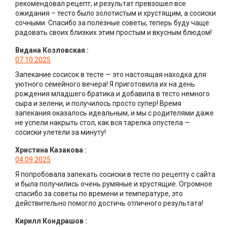
рекомендовал рецепт, и результат превзошел все
ожидания – тесто было золотистым и хрустящим, а сосиски
сочными. Спасибо за полезные советы, теперь буду чаще
радовать своих близких этим простым и вкусным блюдом!
Видана Козловская
:
07.10.2025
Запекание сосисок в тесте — это настоящая находка для
уютного семейного вечера! Я приготовила их на день
рождения младшего братика и добавила в тесто немного
сыра и зелени, и получилось просто супер! Время
запекания оказалось идеальным, и мы с родителями даже
не успели накрыть стол, как вся тарелка опустела —
сосиски улетели за минуту!
Христина Казакова
:
04.09.2025
Я попробовала запекать сосиски в тесте по рецепту с сайта
и была получились очень румяные и хрустящие. Огромное
спасибо за советы по времени и температуре, это
действительно помогло достичь отличного результата!
Кирилл Кондрашов
: