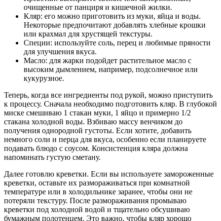
очищенные от панциря и кишечной жилки.
Кляр: его можно приготовить из муки, яйца и воды.
Некоторые предпочитают добавлять хлебные крошки
или крахмал для хрустящей текстуры.
Специи: используйте соль, перец и любимые пряности
для улучшения вкуса.
Масло: для жарки подойдет растительное масло с
высоким дымлением, например, подсолнечное или
кукурузное.
Теперь, когда все ингредиенты под рукой, можно приступить
к процессу. Сначала необходимо подготовить кляр. В глубокой
миске смешиваю 1 стакан муки, 1 яйцо и примерно 1/2
стакана холодной воды. Взбиваю массу венчиком до
получения однородной густоты. Если хотите, добавить
немного соли и перца для вкуса, особенно если планируете
подавать блюдо с соусом. Консистенция кляра должна
напоминать густую сметану.
Далее готовлю креветки. Если вы используете замороженные
креветки, оставьте их размораживаться при комнатной
температуре или в холодильнике заранее, чтобы они не
потеряли текстуру. После размораживания промываю
креветки под холодной водой и тщательно обсушиваю
бумажным полотенцем. Это важно, чтобы кляр хорошо