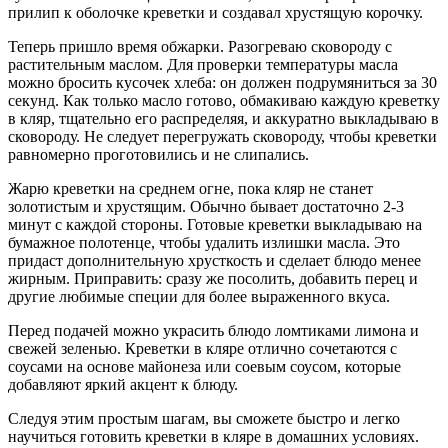
прилип к оболочке креветки и создавал хрустящую корочку.
Теперь пришло время обжарки. Разогреваю сковороду с
растительным маслом. Для проверки температуры масла
можно бросить кусочек хлеба: он должен подрумяниться за 30
секунд. Как только масло готово, обмакиваю каждую креветку
в кляр, тщательно его распределяя, и аккуратно выкладываю в
сковороду. Не следует перегружать сковороду, чтобы креветки
равномерно проготовились и не слипались.
Жарю креветки на среднем огне, пока кляр не станет
золотистым и хрустящим. Обычно бывает достаточно 2-3
минут с каждой стороны. Готовые креветки выкладываю на
бумажное полотенце, чтобы удалить излишки масла. Это
придаст дополнительную хрусткость и сделает блюдо менее
жирным. Приправить: сразу же посолить, добавить перец и
другие любимые специи для более выраженного вкуса.
Перед подачей можно украсить блюдо ломтиками лимона и
свежей зеленью. Креветки в кляре отлично сочетаются с
соусами на основе майонеза или соевым соусом, которые
добавляют яркий акцент к блюду.
Следуя этим простым шагам, вы сможете быстро и легко
научиться готовить креветки в кляре в домашних условиях.