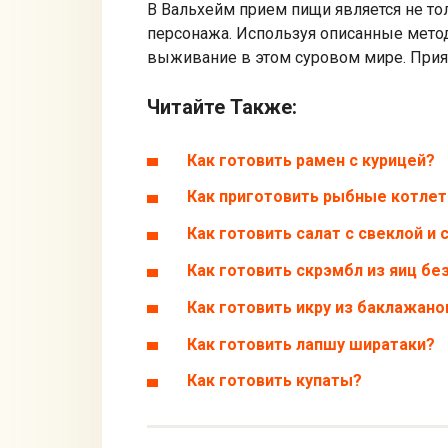
В Вальхейм прием пищи является не то
персонажа. Используя описанные метод
выживание в этом суровом мире. Прият
Читайте Также:
Как готовить рамен с курицей?
Как приготовить рыбные котлет
Как готовить салат с свеклой и
Как готовить скрэмбл из яиц бе
Как готовить икру из баклажано
Как готовить лапшу ширатаки?
Как готовить купаты?