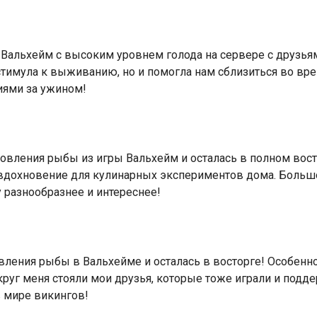
 Вальхейм с высоким уровнем голода на сервере с друзья
стимула к выживанию, но и помогла нам сблизиться во врем
иями за ужином!
овления рыбы из игры Вальхейм и осталась в полном восто
вдохновение для кулинарных экспериментов дома. Большо
у разнообразнее и интереснее!
ления рыбы в Вальхейме и осталась в восторге! Особенно
округ меня стояли мои друзья, которые тоже играли и под
 мире викингов!