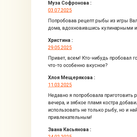
Муза Софронова
:
03.07.2025
Попробовав рецепт рыбы из игры Валь
дома, вдохновившись кулинарными ид
Христина
:
29.05.2025
Привет, всем! Кто-нибудь пробовал го
что-то особенно вкусное?
Хлоя Мещерякова
:
11.03.2025
Недавно я попробовала приготовить р
вечера, и зябкое пламя костра добави
использовать не только рыбу, но и на
привлекательным!
Звана Касьянова
:
24.02.2025