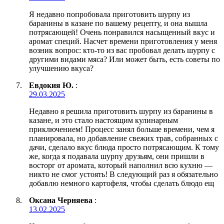
Я недавно попробовала приготовить шурпу из
баранины в казане по вашему рецепту, и она вышла
потрясающей! Очень понравился насыщенный вкус и
аромат специй. Насчет времени приготовления у меня
возник вопрос: кто-то из вас пробовал делать шурпу с
другими видами мяса? Или может быть, есть советы по
улучшению вкуса?
Евдокия Ю.
:
29.03.2025
Недавно я решила приготовить шурпу из баранины в
казане, и это стало настоящим кулинарным
приключением! Процесс занял больше времени, чем я
планировала, но добавление свежих трав, собранных с
дачи, сделало вкус блюда просто потрясающим. К тому
же, когда я подавала шурпу друзьям, они пришли в
восторг от аромата, который наполнил всю кухню —
никто не смог устоять! В следующий раз я обязательно
добавлю немного картофеля, чтобы сделать блюдо ещ
Оксана Черняева
:
13.02.2025