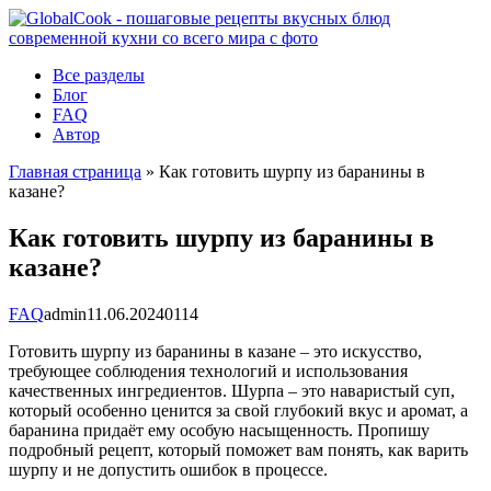
Перейти
к
контенту
Все разделы
Блог
FAQ
Автор
Главная страница
»
Как готовить шурпу из баранины в
казане?
Как готовить шурпу из баранины в
казане?
FAQ
admin
11.06.2024
0
114
Готовить шурпу из баранины в казане – это искусство,
требующее соблюдения технологий и использования
качественных ингредиентов. Шурпа – это наваристый суп,
который особенно ценится за свой глубокий вкус и аромат, а
баранина придаёт ему особую насыщенность. Пропишу
подробный рецепт, который поможет вам понять, как варить
шурпу и не допустить ошибок в процессе.