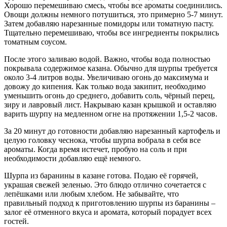
Хорошо перемешиваю смесь, чтобы все ароматы соединились.
Овощи должны немного потушиться, это примерно 5-7 минут.
Затем добавляю нарезанные помидоры или томатную пасту.
Тщательно перемешиваю, чтобы все ингредиенты покрылись
томатным соусом.
После этого заливаю водой. Важно, чтобы вода полностью
покрывала содержимое казана. Обычно для шурпы требуется
около 3-4 литров воды. Увеличиваю огонь до максимума и
довожу до кипения. Как только вода закипит, необходимо
уменьшить огонь до среднего, добавить соль, чёрный перец,
зиру и лавровый лист. Накрываю казан крышкой и оставляю
варить шурпу на медленном огне на протяжении 1,5-2 часов.
За 20 минут до готовности добавляю нарезанный картофель и
целую головку чеснока, чтобы шурпа вобрала в себя все
ароматы. Когда время истечет, пробую на соль и при
необходимости добавляю ещё немного.
Шурпа из баранины в казане готова. Подаю её горячей,
украшая свежей зеленью. Это блюдо отлично сочетается с
лепёшками или любым хлебом. Не забывайте, что
правильный подход к приготовлению шурпы из баранины –
залог её отменного вкуса и аромата, который порадует всех
гостей.