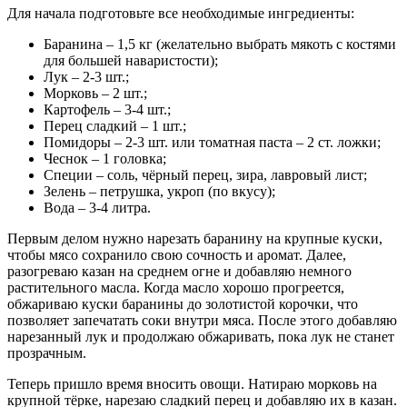
Для начала подготовьте все необходимые ингредиенты:
Баранина – 1,5 кг (желательно выбрать мякоть с костями
для большей наваристости);
Лук – 2-3 шт.;
Морковь – 2 шт.;
Картофель – 3-4 шт.;
Перец сладкий – 1 шт.;
Помидоры – 2-3 шт. или томатная паста – 2 ст. ложки;
Чеснок – 1 головка;
Специи – соль, чёрный перец, зира, лавровый лист;
Зелень – петрушка, укроп (по вкусу);
Вода – 3-4 литра.
Первым делом нужно нарезать баранину на крупные куски,
чтобы мясо сохранило свою сочность и аромат. Далее,
разогреваю казан на среднем огне и добавляю немного
растительного масла. Когда масло хорошо прогреется,
обжариваю куски баранины до золотистой корочки, что
позволяет запечатать соки внутри мяса. После этого добавляю
нарезанный лук и продолжаю обжаривать, пока лук не станет
прозрачным.
Теперь пришло время вносить овощи. Натираю морковь на
крупной тёрке, нарезаю сладкий перец и добавляю их в казан.