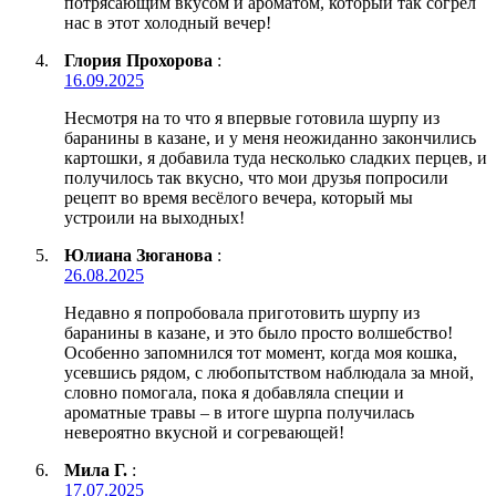
потрясающим вкусом и ароматом, который так согрел
нас в этот холодный вечер!
Глория Прохорова
:
16.09.2025
Несмотря на то что я впервые готовила шурпу из
баранины в казане, и у меня неожиданно закончились
картошки, я добавила туда несколько сладких перцев, и
получилось так вкусно, что мои друзья попросили
рецепт во время весёлого вечера, который мы
устроили на выходных!
Юлиана Зюганова
:
26.08.2025
Недавно я попробовала приготовить шурпу из
баранины в казане, и это было просто волшебство!
Особенно запомнился тот момент, когда моя кошка,
усевшись рядом, с любопытством наблюдала за мной,
словно помогала, пока я добавляла специи и
ароматные травы – в итоге шурпа получилась
невероятно вкусной и согревающей!
Мила Г.
:
17.07.2025