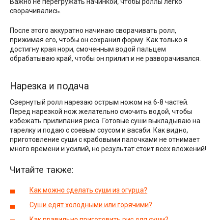
Важно не перегружать начинкой, чтобы роллы легко
сворачивались.
После этого аккуратно начинаю сворачивать ролл,
прижимая его, чтобы он сохранил форму. Как только я
достигну края нори, смоченным водой пальцем
обрабатываю край, чтобы он прилип и не разворачивался.
Нарезка и подача
Свернутый ролл нарезаю острым ножом на 6-8 частей.
Перед нарезкой нож желательно смочить водой, чтобы
избежать прилипания риса. Готовые суши выкладываю на
тарелку и подаю с соевым соусом и васаби. Как видно,
приготовление суши с крабовыми палочками не отнимает
много времени и усилий, но результат стоит всех вложений!
Читайте также:
Как можно сделать суши из огурца?
Суши едят холодными или горячими?
Как правильно приготовить рис для суши?