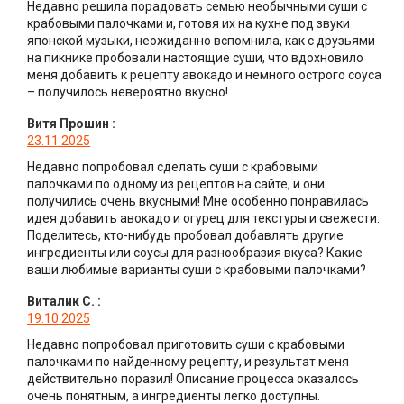
Недавно решила порадовать семью необычными суши с
крабовыми палочками и, готовя их на кухне под звуки
японской музыки, неожиданно вспомнила, как с друзьями
на пикнике пробовали настоящие суши, что вдохновило
меня добавить к рецепту авокадо и немного острого соуса
– получилось невероятно вкусно!
Витя Прошин
:
23.11.2025
Недавно попробовал сделать суши с крабовыми
палочками по одному из рецептов на сайте, и они
получились очень вкусными! Мне особенно понравилась
идея добавить авокадо и огурец для текстуры и свежести.
Поделитесь, кто-нибудь пробовал добавлять другие
ингредиенты или соусы для разнообразия вкуса? Какие
ваши любимые варианты суши с крабовыми палочками?
Виталик С.
:
19.10.2025
Недавно попробовал приготовить суши с крабовыми
палочками по найденному рецепту, и результат меня
действительно поразил! Описание процесса оказалось
очень понятным, а ингредиенты легко доступны.