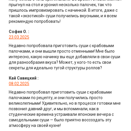
прыгнул на стол и уронил несколько палочек, так что
пришлось импровизировать с начинкой. В итоге, даже с
такой «экзотикой» суши получились вкусными, и я всем
рекомендую попробовать!
София О.
:
23.03.2025
Недавно попробовала приготовить суши с крабовыми
палочками, и они вышли просто отменными! Мне было
интересно, какую начинку вы еще добавляли в свои суши
для разнообразия вкуса? Может, у кого-то есть свои
секреты для идеально тугой структуры роллов?
Кай Савицкий
:
08.02.2025
Недавно попробовал приготовить суши с крабовыми
палочками по рецепту, и они получились просто
великолепными! Удивительно, но в процессе готовки мне
позвонил давний друг, и мы вспоминали, как в
студенческие времена устраивали японские вечера с
самодельными суши — было приятно воссоздать эту
атмосферу на своей кухне!