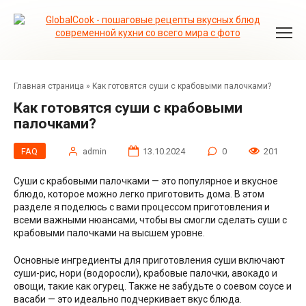
Перейти
к
контенту
Главная страница
»
Как готовятся суши с крабовыми палочками?
Как готовятся суши с крабовыми
палочками?
FAQ
admin
13.10.2024
0
201
Суши с крабовыми палочками — это популярное и вкусное
блюдо, которое можно легко приготовить дома. В этом
разделе я поделюсь с вами процессом приготовления и
всеми важными нюансами, чтобы вы смогли сделать суши с
крабовыми палочками на высшем уровне.
Основные ингредиенты для приготовления суши включают
суши-рис, нори (водоросли), крабовые палочки, авокадо и
овощи, такие как огурец. Также не забудьте о соевом соусе и
васаби — это идеально подчеркивает вкус блюда.