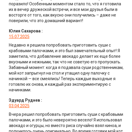
поразило! Особенным моментом стало то, что я готовила
их в вечер дружеской встречи, и все мои друзья были в
восторге от того, как вкусно они получились – даже не
поверили, что это домашний вариант!
Юлия Сахарова
:
15.07.2025
Недавно я решила попробовать приготовить суши с
крабовыми палочками, и это был замечательный опыт! Я
заметила, что добавление авокадо делает их еще более
вкусными и нежными, так что не советую его пропускать.
Забавный момент: когда я подавала суши родственникам,
мой кот запрыгнул на стол и утащил одну палочку с
начинкой — все смеялись! Теперь каждые выходные я
готовлю их снова, и каждый раз экспериментирую с
начинками.
Эдуард Руднев
:
03.04.2025
Вчера решил попробовать приготовить суши с крабовыми
палочками, и это было невероятно весело! Я использовал
авокадо и огурцы, но вместо риса случайно взял киноа, и
получилось очень оригинально. Во время готовки мой кот