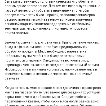
быть качественным, с толстыми стенками, что обеспечит
равномерное прогревание. Для тех, кто использует казан на
газовой плите, стоит обратить внимание на то, чтобы
поверхность плиты была широкой, позволяя равномерно
распространять тепло. На газовом волновом пламении
основной задачей является поддержание стабильной
температуры, что критично для успешного процесса
приготовления.
Важный момент – подготовка мяса. Приготовление мясных
блюд в афганском казане требует предварительной
обработки продукта. Мясо необходимо нарезать на
небольшие куски, чтобы оно быстрее готовилось и
пропиталось специями. Специи могут включать зиру,
кориандр и чеснок, которые создают неповторимый аромат.
Чтобы достичь максимального вкуса, маринование мяса в
специях и масле на несколько часов повысит конечный
результат.
Когда готовить мясо в казане, я всегда начинаю с разогрева
масла на газовой плите. Это важно для создания хрустящей
корки, после чего я добавляю мясо. Следует избегать
переполнения казана, чтобы куски мяса могли равномерно
обжариться и не варились в собственном соку. Обычно я